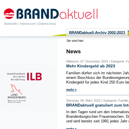
Startseite
|
Impressum
|
Datenschutz
BRANDaktuell-Archiv 2002-2023
Sie sind hier:
News
Mittwoch, 07. Dezember 2022 |
Kategorie: Fa
Mehr Kindergeld ab 2023
Familien dürfen sich im nächsten Jahr
einem Beschluss der Bundesregierun
Kindergeld für jedes Kind 250 Euro bet
mehr »
Dienstag, 08. März 2022 |
Kategorie: Familie
BRANDaktuell gratuliert zum In
In den Tagen rund um den Internation
Brandenburgischen Frauenwochen. Das 
und wird bereits seit 1991 jedes Jahr 
mehr »