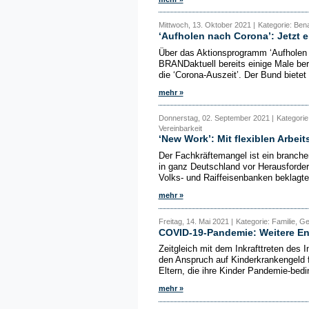
Mittwoch, 13. Oktober 2021 |
Kategorie: Bena
‘Aufholen nach Corona’: Jetzt e
Über das Aktionsprogramm ‘Aufholen 
BRANDaktuell bereits einige Male ber
die ‘Corona-Auszeit’. Der Bund bietet
mehr »
Donnerstag, 02. September 2021 |
Kategorie
Vereinbarkeit
‘New Work’: Mit flexiblen Arbe
Der Fachkräftemangel ist ein branche
in ganz Deutschland vor Herausforde
Volks- und Raiffeisenbanken beklagte
mehr »
Freitag, 14. Mai 2021 |
Kategorie: Familie, Ge
COVID-19-Pandemie: Weitere Ent
Zeitgleich mit dem Inkrafttreten des
den Anspruch auf Kinderkrankengeld f
Eltern, die ihre Kinder Pandemie-bedi
mehr »