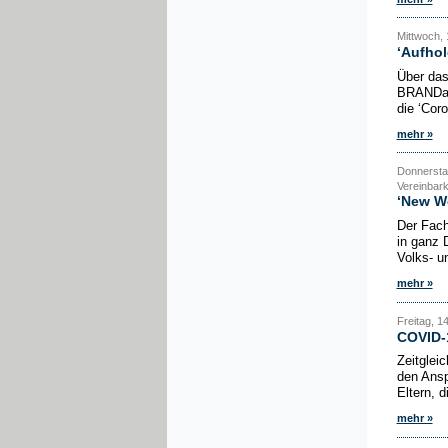
Mittwoch, 
‘Aufhol
Über das
BRANDakt
die ‘Cor
mehr »
Donnersta
Vereinbark
‘New Wo
Der Fach
in ganz 
Volks- u
mehr »
Freitag, 1
COVID-1
Zeitglei
den Ansp
Eltern, 
mehr »