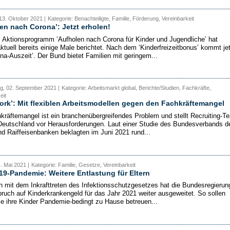
13. Oktober 2021 |
Kategorie: Benachteiligte, Familie, Förderung, Vereinbarkeit
en nach Corona’: Jetzt erholen!
 Aktionsprogramm ‘Aufholen nach Corona für Kinder und Jugendliche’ hat
uell bereits einige Male berichtet. Nach dem ‘Kinderfreizeitbonus’ kommt jet
ona-Auszeit’. Der Bund bietet Familien mit geringem...
g, 02. September 2021 |
Kategorie: Arbeitsmarkt global, Berichte/Studien, Fachkräfte,
eit
rk’: Mit flexiblen Arbeitsmodellen gegen den Fachkräftemangel
kräftemangel ist ein branchenübergreifendes Problem und stellt Recruiting-T
Deutschland vor Herausforderungen. Laut einer Studie des Bundesverbands d
nd Raiffeisenbanken beklagten im Juni 2021 rund...
4. Mai 2021 |
Kategorie: Familie, Gesetze, Vereinbarkeit
9-Pandemie: Weitere Entlastung für Eltern
ch mit dem Inkrafttreten des Infektionsschutzgesetzes hat die Bundesregierun
ruch auf Kinderkrankengeld für das Jahr 2021 weiter ausgeweitet. So sollen
die ihre Kinder Pandemie-bedingt zu Hause betreuen...