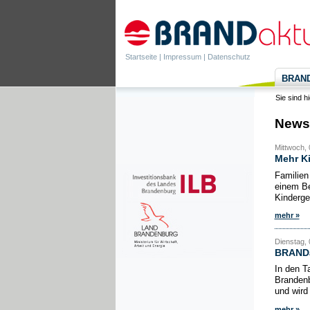
Startseite
|
Impressum
|
Datenschutz
BRANDa
Sie sind h
News
Mittwoch,
Mehr K
Familien
einem Be
Kinderge
mehr »
Dienstag, 
BRANDak
In den T
Brandenb
und wird
mehr »