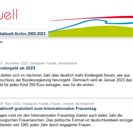
ktuell-Archiv 2002-2023
ier:
 07. Dezember 2022 |
Kategorie: Familie, Vereinbarkeit
indergeld ab 2023
 dürfen sich im nächsten Jahr über deutlich mehr Kindergeld freuen, wie aus
schluss der Bundesregierung hervorgeht. Demnach wird ab Januar 2023 das
ld für jedes Kind 250 Euro betragen, was für die ersten...
08. März 2022 |
Kategorie: Familie, Frauen, Umwelt, Vereinbarkeit
tuell gratuliert zum Internationalen Frauentag
agen rund um den Internationalen Frauentag starten auch jedes Jahr die
urgischen Frauenwochen. Das politische Format ist deutschlandweit einzigar
 bereits seit 1991 jedes Jahr durch engagierte Frauen...