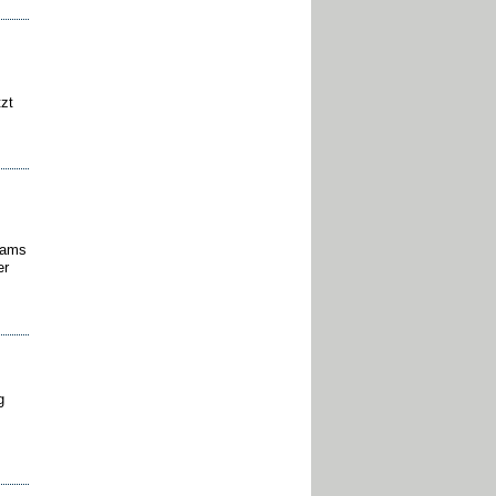
zt
eams
er
g