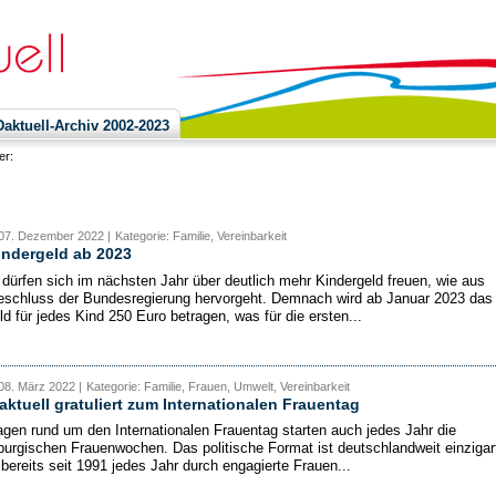
ktuell-Archiv 2002-2023
ier:
 07. Dezember 2022 |
Kategorie: Familie, Vereinbarkeit
indergeld ab 2023
 dürfen sich im nächsten Jahr über deutlich mehr Kindergeld freuen, wie aus
schluss der Bundesregierung hervorgeht. Demnach wird ab Januar 2023 das
ld für jedes Kind 250 Euro betragen, was für die ersten...
08. März 2022 |
Kategorie: Familie, Frauen, Umwelt, Vereinbarkeit
tuell gratuliert zum Internationalen Frauentag
agen rund um den Internationalen Frauentag starten auch jedes Jahr die
urgischen Frauenwochen. Das politische Format ist deutschlandweit einzigar
 bereits seit 1991 jedes Jahr durch engagierte Frauen...