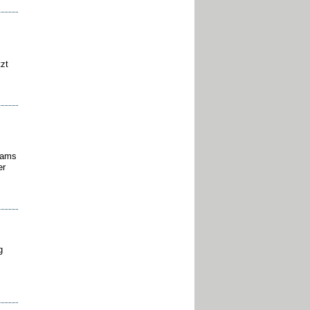
zt
eams
er
g