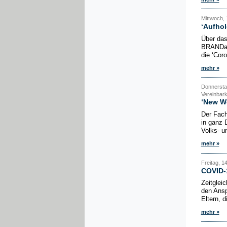
Mittwoch, 
‘Aufhol
Über das
BRANDakt
die ‘Cor
mehr »
Donnersta
Vereinbark
‘New Wo
Der Fach
in ganz 
Volks- u
mehr »
Freitag, 1
COVID-1
Zeitglei
den Ansp
Eltern, 
mehr »