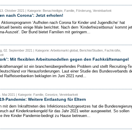
13. Oktober 2021 |
Kategorie: Benachteiligte, Familie, Förderung, Vereinbarkeit
en nach Corona’: Jetzt erholen!
 Aktionsprogramm ‘Aufholen nach Corona für Kinder und Jugendliche’ hat
uell bereits einige Male berichtet. Nach dem ‘Kinderfreizeitbonus’ kommt jet
ona-Auszeit’. Der Bund bietet Familien mit geringem...
g, 02. September 2021 |
Kategorie: Arbeitsmarkt global, Berichte/Studien, Fachkräfte,
eit
rk’: Mit flexiblen Arbeitsmodellen gegen den Fachkräftemangel
kräftemangel ist ein branchenübergreifendes Problem und stellt Recruiting-T
Deutschland vor Herausforderungen. Laut einer Studie des Bundesverbands d
nd Raiffeisenbanken beklagten im Juni 2021 rund...
4. Mai 2021 |
Kategorie: Familie, Gesetze, Vereinbarkeit
9-Pandemie: Weitere Entlastung für Eltern
ch mit dem Inkrafttreten des Infektionsschutzgesetzes hat die Bundesregierun
ruch auf Kinderkrankengeld für das Jahr 2021 weiter ausgeweitet. So sollen
die ihre Kinder Pandemie-bedingt zu Hause betreuen...