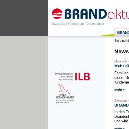
Startseite
|
Impressum
|
Datenschutz
BRANDa
Sie sind h
News
Mittwoch,
Mehr K
Familien
einem Be
Kinderge
mehr »
Dienstag, 
BRANDak
In den T
Brandenb
und wird
mehr »