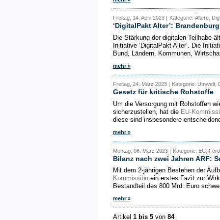
Freitag, 14. April 2023 |
Kategorie: Ältere, Digi
‘DigitalPakt Alter’: Brandenburg
Die Stärkung der digitalen Teilhabe ä
Initiative ‘DigitalPakt Alter’. Die Init
Bund, Ländern, Kommunen, Wirtschaft
mehr »
Freitag, 24. März 2023 |
Kategorie: Umwelt, D
Gesetz für kritische Rohstoffe
Um die Versorgung mit Rohstoffen wi
sicherzustellen, hat die
EU-Kommissi
diese sind insbesondere entscheidend 
mehr »
Montag, 06. März 2023 |
Kategorie: EU, Förd
Bilanz nach zwei Jahren ARF: S
Mit dem 2-jährigen Bestehen der Aufba
Kommission
ein erstes Fazit zur Wir
Bestandteil des 800 Mrd. Euro schwe
mehr »
Artikel
1 bis 5
von
84