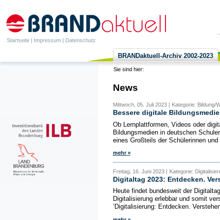
Startseite
|
Impressum
|
Datenschutz
BRANDaktuell-Archiv 2002-2023
Sie sind hier:
News
Mittwoch, 05. Juli 2023 |
Kategorie: Bildung/We
Bessere digitale Bildungsmedie
Ob Lernplattformen, Videos oder digi
Bildungsmedien in deutschen Schulen
eines Großteils der Schülerinnen und 
mehr »
Freitag, 16. Juni 2023 |
Kategorie: Digitalisie
Digitaltag 2023: Entdecken. Ver
Heute findet bundesweit der Digitaltag 
Digitalisierung erlebbar und somit v
‘Digitalisierung: Entdecken. Verstehen
mehr »