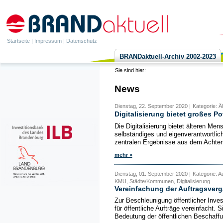
Startseite
|
Impressum
|
Datenschutz
BRANDaktuell-Archiv 2002-2023
Sie sind hier:
News
Dienstag, 22. September 2020 |
Kategorie: Äl
Digitalisierung bietet großes Po
Die Digitalisierung bietet älteren Me
selbständiges und eigenverantwortlic
zentralen Ergebnisse aus dem Achten A
mehr »
Dienstag, 01. September 2020 |
Kategorie: A
KMU, Städte/Kommunen, Digitalisierung
Vereinfachung der Auftragsver
Zur Beschleunigung öffentlicher Inves
für öffentliche Aufträge vereinfacht. S
Bedeutung der öffentlichen Beschaffun