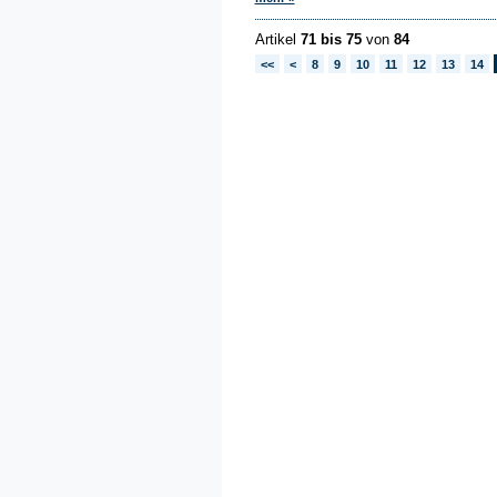
Artikel
71 bis 75
von
84
<<
<
8
9
10
11
12
13
14