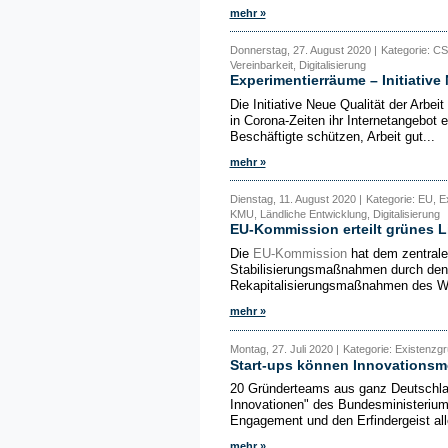
mehr »
Donnerstag, 27. August 2020 |
Kategorie: CS
Vereinbarkeit, Digitalisierung
Experimentierräume – Initiative 
Die Initiative Neue Qualität der Arbe
in Corona-Zeiten ihr Internetangebot
Beschäftigte schützen, Arbeit gut...
mehr »
Dienstag, 11. August 2020 |
Kategorie: EU, E
KMU, Ländliche Entwicklung, Digitalisierung
EU-Kommission erteilt grünes Li
Die
EU-Kommission
hat dem zentral
Stabilisierungsmaßnahmen durch den 
Rekapitalisierungsmaßnahmen des W
mehr »
Montag, 27. Juli 2020 |
Kategorie: Existenzgr
Start-ups können Innovationsm
20 Gründerteams aus ganz Deutschlan
Innovationen" des Bundesministerium
Engagement und den Erfindergeist alle
mehr »