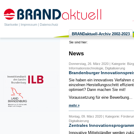
Startseite
|
Impressum
|
Datenschutz
BRANDaktuell-Archiv 2002-2023
Sie sind hier:
News
Donnerstag, 26. März 2020 |
Kategorie: Bür
Informationstechnologie, Digitalisierung
Brandenburger Innovationsprei
Sie haben ein innovatives Verfahren o
einzelnen Herstellungsschritt effizi
optimiert? Dann machen Sie mit!
Voraussetzung für eine Bewerbung...
mehr »
Montag, 09. März 2020 |
Kategorie: Förderu
Digitalisierung
Zentrales Innovationsprogramm 
Innovative Mittelständler werden zuk