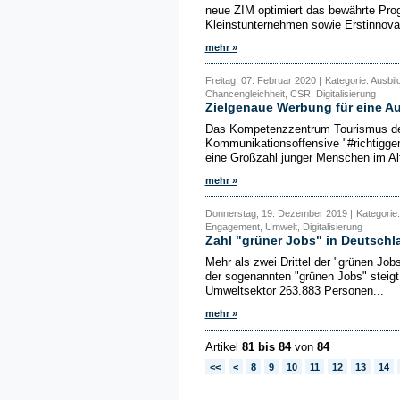
neue ZIM optimiert das bewährte Prog
Kleinstunternehmen sowie Erstinnovat
mehr »
Freitag, 07. Februar 2020 |
Kategorie: Ausbil
Chancengleichheit, CSR, Digitalisierung
Zielgenaue Werbung für eine A
Das Kompetenzzentrum Tourismus des
Kommunikationsoffensive "#richtiggem
eine Großzahl junger Menschen im Alt
mehr »
Donnerstag, 19. Dezember 2019 |
Kategorie:
Engagement, Umwelt, Digitalisierung
Zahl "grüner Jobs" in Deutschl
Mehr als zwei Drittel der "grünen Job
der sogenannten "grünen Jobs" steig
Umweltsektor 263.883 Personen...
mehr »
Artikel
81 bis 84
von
84
<<
<
8
9
10
11
12
13
14