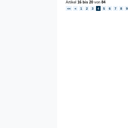
Artikel
16 bis 20
von
84
<<
<
1
2
3
4
5
6
7
8
9