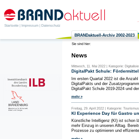
Startseite
|
Impressum
|
Datenschutz
BRANDaktuell-Archiv 2002-2023
Sie sind hier:
News
Mittwoch, 11. Mai 2022 |
Kategorie: Digitalis
DigitalPakt Schule: Fördermittel
Im ersten Quartal 2022 ist die Anzah
DigitalPakts und der Zusatzprogramm
DigitalPakt Schule 2019-2024 und de
mehr »
Freitag, 29. April 2022 |
Kategorie: Tourismus,
KI Experience Day für Gastro u
Künstliche Intelligenz (KI) ist schon
mehr Einzug in unseren Alltag. Bereit
Prozesse zu optimieren und effizienter
mehr »