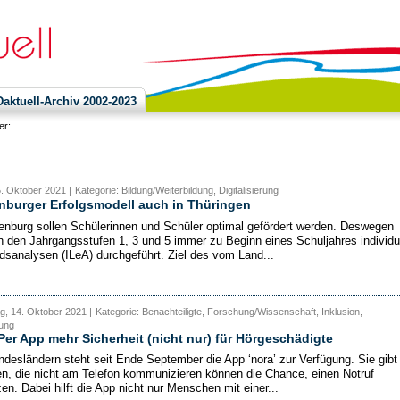
ktuell-Archiv 2002-2023
ier:
5. Oktober 2021 |
Kategorie: Bildung/Weiterbildung, Digitalisierung
nburger Erfolgsmodell auch in Thüringen
enburg sollen Schülerinnen und Schüler optimal gefördert werden. Deswegen
n den Jahrgangsstufen 1, 3 und 5 immer zu Beginn eines Schuljahres individu
dsanalysen (ILeA) durchgeführt. Ziel des vom Land...
, 14. Oktober 2021 |
Kategorie: Benachteiligte, Forschung/Wissenschaft, Inklusion,
rung
 Per App mehr Sicherheit (nicht nur) für Hörgeschädigte
ndesländern steht seit Ende September die App ‘nora’ zur Verfügung. Sie gibt
, die nicht am Telefon kommunizieren können die Chance, einen Notruf
en. Dabei hilft die App nicht nur Menschen mit einer...