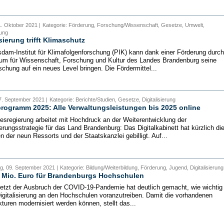
. Oktober 2021 |
Kategorie: Förderung, Forschung/Wissenschaft, Gesetze, Umwelt,
rung
isierung trifft Klimaschutz
dam-Institut für Klimafolgenforschung (PIK) kann dank einer Förderung durc
ium für Wissenschaft, Forschung und Kultur des Landes Brandenburg seine
schung auf ein neues Level bringen. Die Fördermittel...
7. September 2021 |
Kategorie: Berichte/Studien, Gesetze, Digitalisierung
programm 2025: Alle Verwaltungsleistungen bis 2025 online
esregierung arbeitet mit Hochdruck an der Weiterentwicklung der
ierungsstrategie für das Land Brandenburg: Das Digitalkabinett hat kürzlich di
n der neun Ressorts und der Staatskanzlei gebilligt. Auf...
g, 09. September 2021 |
Kategorie: Bildung/Weiterbildung, Förderung, Jugend, Digitalisierung
0 Mio. Euro für Brandenburgs Hochschulen
letzt der Ausbruch der COVID-19-Pandemie hat deutlich gemacht, wie wichtig
 Digitalisierung an den Hochschulen voranzutreiben. Damit die vorhandenen
kturen modernisiert werden können, stellt das...