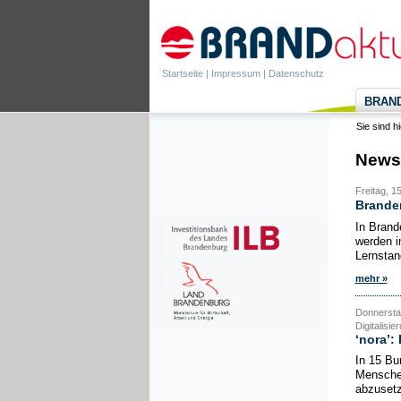
Startseite
|
Impressum
|
Datenschutz
BRANDa
Sie sind h
News
Freitag, 1
Brande
In Brand
werden i
Lernstan
mehr »
Donnerstag
Digitalisie
‘nora’:
In 15 Bu
Menschen
abzusetz