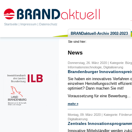
Startseite
|
Impressum
|
Datenschutz
BRANDaktuell-Archiv 2002-2023
Sie sind hier:
News
Donnerstag, 26. März 2020 |
Kategorie: Bür
Informationstechnologie, Digitalisierung
Brandenburger Innovationsprei
Sie haben ein innovatives Verfahren o
einzelnen Herstellungsschritt effizi
optimiert? Dann machen Sie mit!
Voraussetzung für eine Bewerbung...
mehr »
Montag, 09. März 2020 |
Kategorie: Förderu
Digitalisierung
Zentrales Innovationsprogramm 
Innovative Mittelständler werden zuk