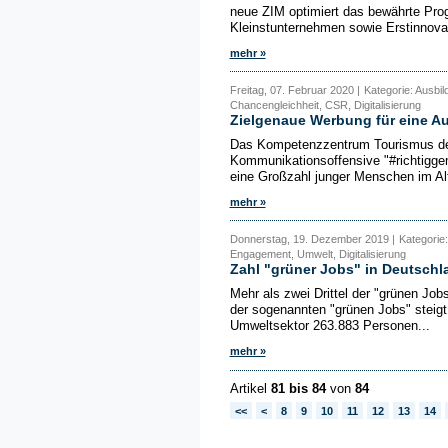
neue ZIM optimiert das bewährte Prog
Kleinstunternehmen sowie Erstinnovat
mehr »
Freitag, 07. Februar 2020 |
Kategorie: Ausbil
Chancengleichheit, CSR, Digitalisierung
Zielgenaue Werbung für eine A
Das Kompetenzzentrum Tourismus des
Kommunikationsoffensive "#richtiggem
eine Großzahl junger Menschen im Alt
mehr »
Donnerstag, 19. Dezember 2019 |
Kategorie:
Engagement, Umwelt, Digitalisierung
Zahl "grüner Jobs" in Deutschl
Mehr als zwei Drittel der "grünen Job
der sogenannten "grünen Jobs" steig
Umweltsektor 263.883 Personen...
mehr »
Artikel
81 bis 84
von
84
<<
<
8
9
10
11
12
13
14