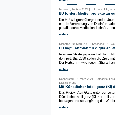
Mittwoch, 14. April 2021 |
Kategorie: EU, Info
EU fördert Medienprojekte zu 
Die
EU
will grenzübergreifenden Journa
es, die Verbreitung von Desinformat
pluralistische Medienlandschaft zu er
mehr »
Dienstag, 30. März 2021 |
Kategorie: EU, Ges
EU legt Fahrplan für digitalen W
In einem Strategiepapier hat die
EU-K
definiert. Bis 2030 sollen die Ziele 
Der Fortschritt wird regelmäßig anhand 
mehr »
Donnerstag, 18. März 2021 |
Kategorie: För
Digitalisierung
Mit Künstlicher Intelligenz (KI)
Das Projekt Agri-Gaia, unter der Lei
Künstliche Intelligenz (DFKI), soll zu
beitragen und so langfristig die Wettb
mehr »