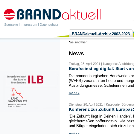
Startseite
|
Impressum
|
Datenschutz
BRANDaktuell-Archiv 2002-2023
Sie sind hier:
News
Freitag, 23. April 2021 |
Kategorie: Ausbildung
Berufseinstieg digital: Start v
Die brandenburgischen Handwerkskam
(WFBB) veranstalten heute und morge
Ausbildungsmesse. Schülerinnen und S
mehr »
Dienstag, 20. April 2021 |
Kategorie: Bürgersc
Konferenz zur Zukunft Europas: 
‘Die Zukunft liegt in Deinen Händen’.
gleichermaßen hoffnungsvoll wie beze
und Bürger eingeladen, sich einzubrin
mehr »