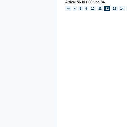
Artikel
56 bis 60
von
84
<<
<
8
9
10
11
12
13
14