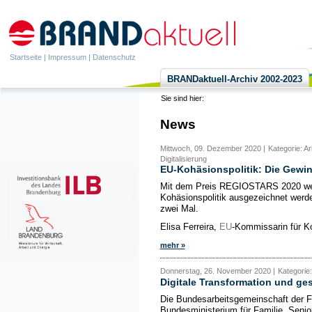
Startseite
|
Impressum
|
Datenschutz
BRANDaktuell-Archiv 2002-2023
Sie sind hier:
News
Mittwoch, 09. Dezember 2020 |
Kategorie: A
Digitalisierung
EU-Kohäsionspolitik: Die Gewi
Mit dem Preis REGIOSTARS 2020 we
Kohäsionspolitik ausgezeichnet werde
zwei Mal.
Elisa Ferreira,
EU
-Kommissarin für Ko
mehr »
Donnerstag, 26. November 2020 |
Kategorie
Digitale Transformation und ge
Die Bundesarbeitsgemeinschaft der 
Bundesministerium für Familie, Seni