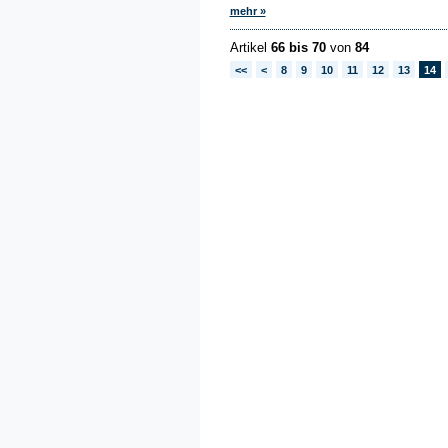
mehr »
Artikel
66 bis 70
von
84
<<
<
8
9
10
11
12
13
14