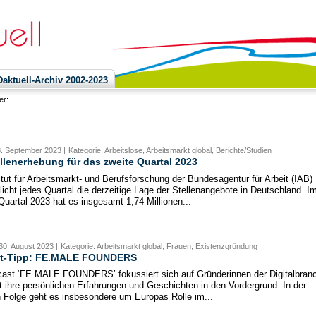
ktuell-Archiv 2002-2023
ier:
8. September 2023 |
Kategorie: Arbeitslose, Arbeitsmarkt global, Berichte/Studien
llenerhebung für das zweite Quartal 2023
itut für Arbeitsmarkt- und Berufsforschung der Bundesagentur für Arbeit (IAB)
tlicht jedes Quartal die derzeitige Lage der Stellenangebote in Deutschland. I
Quartal 2023 hat es insgesamt 1,74 Millionen...
30. August 2023 |
Kategorie: Arbeitsmarkt global, Frauen, Existenzgründung
t-Tipp: FE.MALE FOUNDERS
ast ‘FE.MALE FOUNDERS’ fokussiert sich auf Gründerinnen der Digitalbran
t ihre persönlichen Erfahrungen und Geschichten in den Vordergrund. In der
n Folge geht es insbesondere um Europas Rolle im...