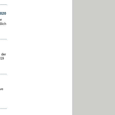
2020
er
lich
 der
019
ive