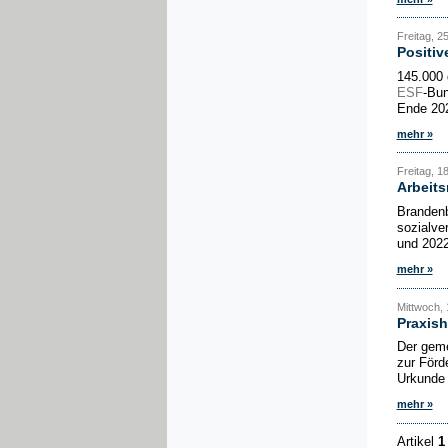
Freitag, 2
Positiv
145.000 
ESF
-Bun
Ende 202
mehr »
Freitag, 1
Arbeits
Brandenb
sozialve
und 2022
mehr »
Mittwoch, 
Praxish
Der gemei
zur Förd
Urkunde 
mehr »
Artikel
1