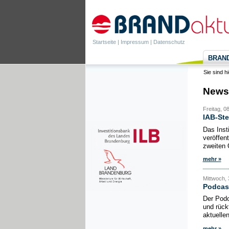
Startseite
|
Impressum
|
Datenschutz
BRANDa
Sie sind h
News
Freitag, 0
IAB-Ste
Das Inst
veröffen
zweiten 
mehr »
Mittwoch, 
Podcas
Der Podc
und rück
aktuelle
mehr »