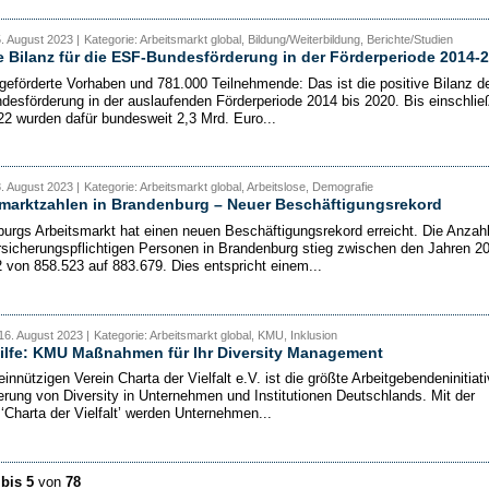
5. August 2023 |
Kategorie: Arbeitsmarkt global, Bildung/Weiterbildung, Berichte/Studien
e Bilanz für die ESF-Bundesförderung in der Förderperiode 2014-
geförderte Vorhaben und 781.000 Teilnehmende: Das ist die positive Bilanz d
desförderung in der auslaufenden Förderperiode 2014 bis 2020. Bis einschließ
2 wurden dafür bundesweit 2,3 Mrd. Euro...
8. August 2023 |
Kategorie: Arbeitsmarkt global, Arbeitslose, Demografie
marktzahlen in Brandenburg – Neuer Beschäftigungsrekord
urgs Arbeitsmarkt hat einen neuen Beschäftigungsrekord erreicht. Die Anzahl
rsicherungspflichtigen Personen in Brandenburg stieg zwischen den Jahren 2
 von 858.523 auf 883.679. Dies entspricht einem...
16. August 2023 |
Kategorie: Arbeitsmarkt global, KMU, Inklusion
ilfe: KMU Maßnahmen für Ihr Diversity Management
nnützigen Verein Charta der Vielfalt e.V. ist die größte Arbeitgebendeninitiat
erung von Diversity in Unternehmen und Institutionen Deutschlands. Mit der
‘Charta der Vielfalt’ werden Unternehmen...
 bis 5
von
78