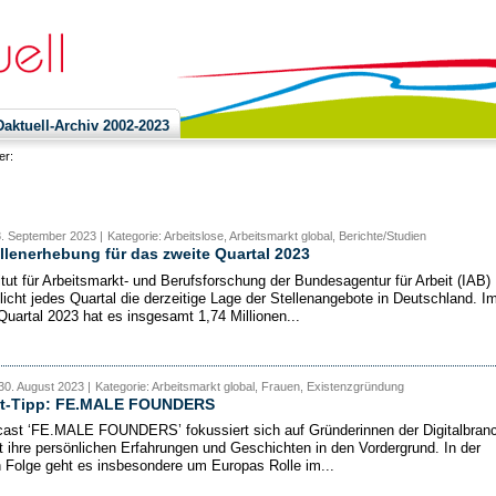
ktuell-Archiv 2002-2023
ier:
8. September 2023 |
Kategorie: Arbeitslose, Arbeitsmarkt global, Berichte/Studien
llenerhebung für das zweite Quartal 2023
itut für Arbeitsmarkt- und Berufsforschung der Bundesagentur für Arbeit (IAB)
tlicht jedes Quartal die derzeitige Lage der Stellenangebote in Deutschland. I
Quartal 2023 hat es insgesamt 1,74 Millionen...
30. August 2023 |
Kategorie: Arbeitsmarkt global, Frauen, Existenzgründung
t-Tipp: FE.MALE FOUNDERS
ast ‘FE.MALE FOUNDERS’ fokussiert sich auf Gründerinnen der Digitalbran
t ihre persönlichen Erfahrungen und Geschichten in den Vordergrund. In der
n Folge geht es insbesondere um Europas Rolle im...