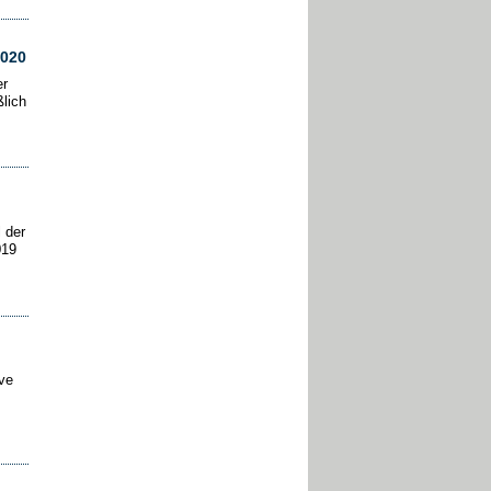
2020
er
lich
 der
019
ive