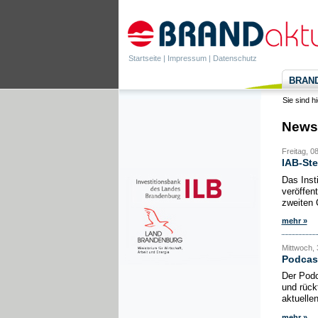
Startseite
|
Impressum
|
Datenschutz
BRANDa
Sie sind h
News
Freitag, 0
IAB-Ste
Das Inst
veröffen
zweiten 
mehr »
Mittwoch, 
Podcas
Der Podc
und rück
aktuelle
mehr »