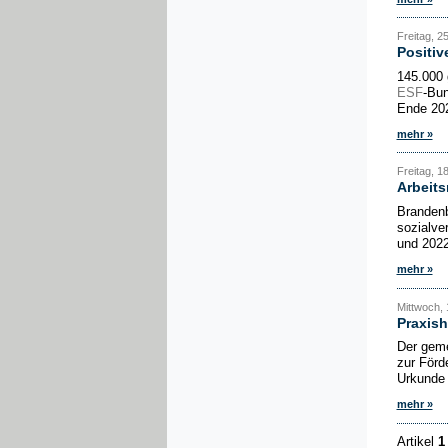
Freitag, 2
Positiv
145.000 
ESF
-Bun
Ende 202
mehr »
Freitag, 1
Arbeits
Brandenb
sozialve
und 2022
mehr »
Mittwoch, 
Praxish
Der gemei
zur Förd
Urkunde 
mehr »
Artikel
1