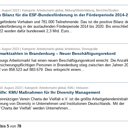
5. August 2023 |
Kategorie: Arbeitsmarkt global, Bildung/Weiterbildung, Berichte/Studien
e Bilanz für die ESF-Bundesförderung in der Förderperiode 2014-
geförderte Vorhaben und 781.000 Teilnehmende: Das ist die positive Bilanz d
desförderung in der auslaufenden Förderperiode 2014 bis 2020. Bis einschließ
2 wurden dafür bundesweit 2,3 Mrd. Euro...
8. August 2023 |
Kategorie: Arbeitsmarkt global, Arbeitslose, Demografie
marktzahlen in Brandenburg – Neuer Beschäftigungsrekord
urgs Arbeitsmarkt hat einen neuen Beschäftigungsrekord erreicht. Die Anzahl
rsicherungspflichtigen Personen in Brandenburg stieg zwischen den Jahren 2
 von 858.523 auf 883.679. Dies entspricht einem...
16. August 2023 |
Kategorie: Arbeitsmarkt global, KMU, Inklusion
ilfe: KMU Maßnahmen für Ihr Diversity Management
nnützigen Verein Charta der Vielfalt e.V. ist die größte Arbeitgebendeninitiat
erung von Diversity in Unternehmen und Institutionen Deutschlands. Mit der
‘Charta der Vielfalt’ werden Unternehmen...
 bis 5
von
78