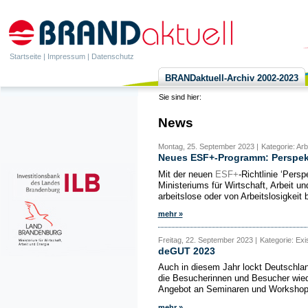
Startseite
|
Impressum
|
Datenschutz
BRANDaktuell-Archiv 2002-2023
Sie sind hier:
News
Montag, 25. September 2023 |
Kategorie: Ar
Neues ESF+-Programm: Perspekti
Mit der neuen
ESF+
-Richtlinie ‘Pers
Ministeriums für Wirtschaft, Arbeit
arbeitslose oder von Arbeitslosigkeit 
mehr »
Freitag, 22. September 2023 |
Kategorie: Ex
deGUT 2023
Auch in diesem Jahr lockt Deutschla
die Besucherinnen und Besucher wied
Angebot an Seminaren und Workshops,
mehr »