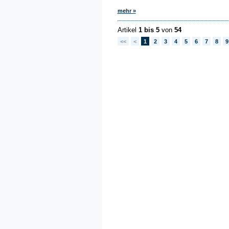
mehr »
Artikel
1 bis 5
von
54
<<
<
1
2
3
4
5
6
7
8
9