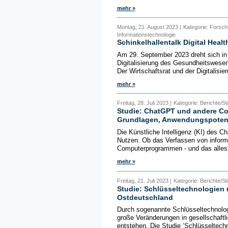
mehr »
Montag, 21. August 2023 |
Kategorie: Forsc
Informationstechnologie
Schinkelhallentalk Digital Healt
Am 29. September 2023 dreht sich in 
Digitalisierung des Gesundheitswesens
Der Wirtschaftsrat und der Digitalisier
mehr »
Freitag, 28. Juli 2023 |
Kategorie: Berichte/S
Studie: ChatGPT und andere Co
Grundlagen, Anwendungspotenz
Die Künstliche Intelligenz (KI) des 
Nutzen. Ob das Verfassen von inform
Computerprogrammen - und das alles i
mehr »
Freitag, 21. Juli 2023 |
Kategorie: Berichte/S
Studie: Schlüsseltechnologien 
Ostdeutschland
Durch sogenannte Schlüsseltechnolog
große Veränderungen in gesellschaft
entstehen. Die Studie ‘Schlüsseltechn