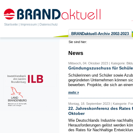
Startseite
|
Impressum
|
Datenschutz
BRANDaktuell-Archiv 2002-2023
Sie sind hier:
News
Mittwoch, 04. Oktober 2023 |
Kategorie: Bil
Gründungszuschuss für Schüler
Schülerinnen und Schüler sowie Azub
gegründeten Unternehmen können sich
bewerben. Projekte, die sich an einem
mehr »
Montag, 18. September 2023 |
Kategorie: Fo
22. Jahreskonferenz des Rates 
Oktober
Wie Deutschlands Industrie nachhaltig
Herausforderungen gelöst werden kön
des Rates für Nachhaltige Entwicklun