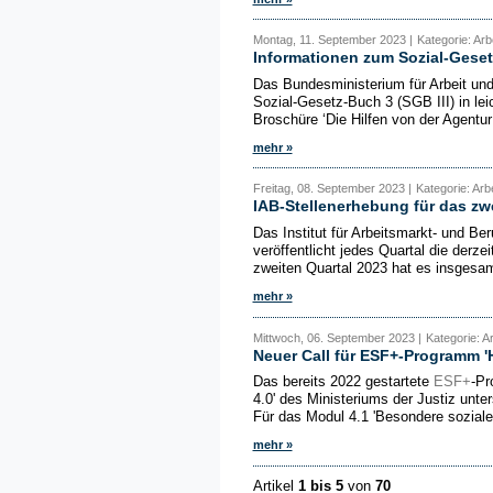
Montag, 11. September 2023 |
Kategorie: Arb
Informationen zum Sozial-Geset
Das Bundesministerium für Arbeit un
Sozial-Gesetz-Buch 3 (SGB III) in lei
Broschüre ‘Die Hilfen von der Agentur f
mehr »
Freitag, 08. September 2023 |
Kategorie: Arb
IAB-Stellenerhebung für das zwe
Das Institut für Arbeitsmarkt- und Be
veröffentlicht jedes Quartal die derz
zweiten Quartal 2023 hat es insgesamt
mehr »
Mittwoch, 06. September 2023 |
Kategorie: A
Neuer Call für ESF+-Programm 'H
Das bereits 2022 gestartete
ESF+
-Pr
4.0' des Ministeriums der Justiz unte
Für das Modul 4.1 'Besondere sozial
mehr »
Artikel
1 bis 5
von
70