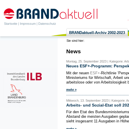
Startseite
|
Impressum
|
Datenschutz
BRANDaktuell-Archiv 2002-2023
Sie sind hier:
News
Montag, 25. September 2023 |
Kategorie: Ar
Neues ESF+-Programm: Perspekti
Mit der neuen
ESF+
-Richtlinie ‘Pers
Ministeriums für Wirtschaft, Arbeit
arbeitslose oder von Arbeitslosigkeit 
mehr »
Mittwoch, 13. September 2023 |
Kategorie: A
Arbeits- und Sozial-Etat soll 2
Für den Etat des Bundesministeriums 
Abstand die meisten Ausgaben geplan
sieht insgesamt 11 Ausgaben in Höhe 
mehr »