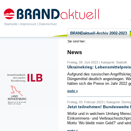
Startseite
|
Impressum
|
Datenschutz
BRANDaktuell-Archiv 2002-2023
Sie sind hier:
News
Freitag, 09. Juni 2023 |
Kategorie: Statistik
Ukrainekrieg: Lebensmittelprei
Aufgrund des russischen Angriffskrieg
Düngemittel deutlich angestiegen. Wi
hätten sich die Preise im Jahr 2022 
mehr »
Freitag, 03. Februar 2023 |
Kategorie: Demogra
Jetzt teilnehmen! Bundesweite
Wofür und in welchem Umfang Mensche
Einkommens- und Verbrauchsstichprob
Motto ‘Wo bleibt mein Geld?’ und wird
mehr »