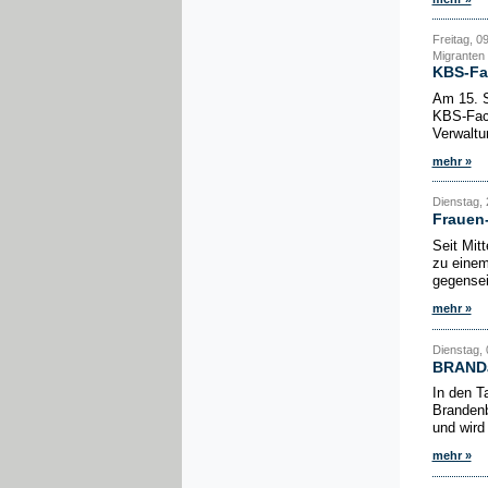
Freitag, 0
Migranten
KBS-Fa
Am 15. S
KBS-Fach
Verwaltu
mehr »
Dienstag, 
Frauen-
Seit Mit
zu einem
gegensei
mehr »
Dienstag, 
BRANDak
In den T
Brandenb
und wird
mehr »