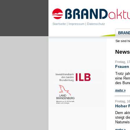
Startseite
|
Impressum
|
Datenschutz
BRANDa
Sie sind h
News
Freitag, 1
Frauen 
Trotz ja
eine Ren
des Bund
mehr »
Freitag, 1
Hoher 
Dem aktu
steigt d
Naturwis
mehr »