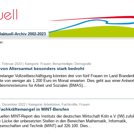
ktuell-Archiv 2002-2023
ier:
7. Februar 2023 |
Kategorie: Frauen, Benachteiligte, Demografie
von Altersarmut besonders stark bedroht
hrelanger Vollzeitbeschäftigung könnten drei von fünf Frauen im Land Branden
te von weniger als 1.200 Euro im Monat erwarten. Dies geht aus einer Antwor
esministeriums für Arbeit und Soziales (BMAS)...
6. Dezember 2022 |
Kategorie: Arbeitslose, Fachkräfte, Frauen
Fachkräftemangel in MINT-Berufen
ellen MINT-Report des Instituts der deutschen Wirtschaft Köln e.V (IW) zufo
ie Lücke der unbesetzten Stellen in den Bereichen Mathematik, Informatik,
senschaften und Technik (MINT) auf 326.100. Dies...