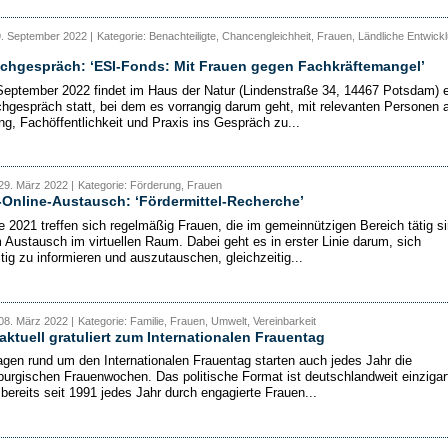
9. September 2022 |
Kategorie: Benachteiligte, Chancengleichheit, Frauen, Ländliche Entwickl
chgespräch: ‘ESI-Fonds: Mit Frauen gegen Fachkräftemangel’
eptember 2022 findet im Haus der Natur (Lindenstraße 34, 14467 Potsdam) e
gespräch statt, bei dem es vorrangig darum geht, mit relevanten Personen 
ng, Fachöffentlichkeit und Praxis ins Gespräch zu...
29. März 2022 |
Kategorie: Förderung, Frauen
Online-Austausch: ‘Fördermittel-Recherche’
te 2021 treffen sich regelmäßig Frauen, die im gemeinnützigen Bereich tätig si
 Austausch im virtuellen Raum. Dabei geht es in erster Linie darum, sich
tig zu informieren und auszutauschen, gleichzeitig...
08. März 2022 |
Kategorie: Familie, Frauen, Umwelt, Vereinbarkeit
tuell gratuliert zum Internationalen Frauentag
agen rund um den Internationalen Frauentag starten auch jedes Jahr die
urgischen Frauenwochen. Das politische Format ist deutschlandweit einzigar
 bereits seit 1991 jedes Jahr durch engagierte Frauen...