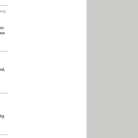
ung,
in
aus
nd,
tig