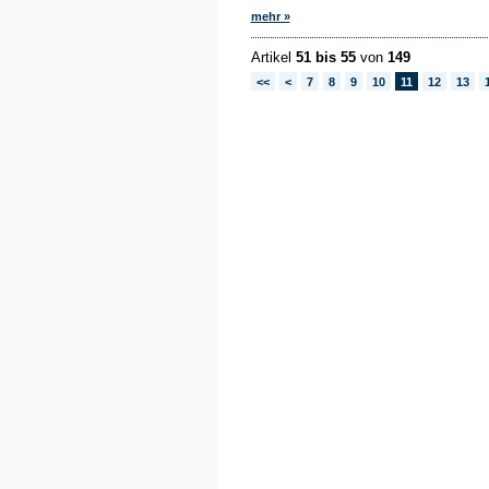
mehr »
Artikel
51 bis 55
von
149
<<
<
7
8
9
10
11
12
13