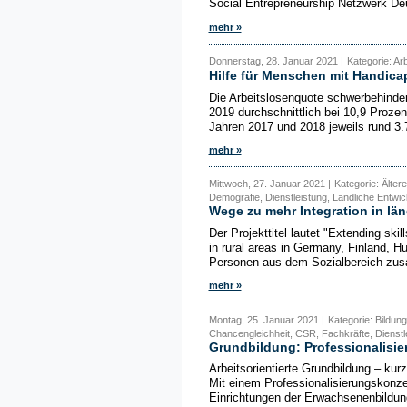
Social Entrepreneurship Netzwerk Deu
mehr »
Donnerstag, 28. Januar 2021 |
Kategorie: Ar
Hilfe für Menschen mit Handica
Die Arbeitslosenquote schwerbehinder
2019 durchschnittlich bei 10,9 Prozen
Jahren 2017 und 2018 jeweils rund 3.7
mehr »
Mittwoch, 27. Januar 2021 |
Kategorie: Älte
Demografie, Dienstleistung, Ländliche Entwic
Wege zu mehr Integration in l
Der Projekttitel lautet "Extending ski
in rural areas in Germany, Finland, 
Personen aus dem Sozialbereich zus
mehr »
Montag, 25. Januar 2021 |
Kategorie: Bildun
Chancengleichheit, CSR, Fachkräfte, Dienstl
Grundbildung: Professionalisie
Arbeitsorientierte Grundbildung – kurz
Mit einem Professionalisierungskonze
Einrichtungen der Erwachsenenbildun