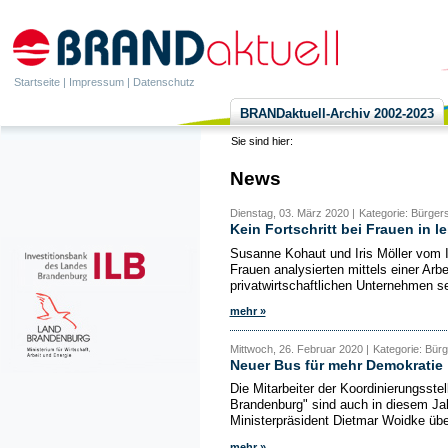
Startseite
|
Impressum
|
Datenschutz
BRANDaktuell-Archiv 2002-2023
Sie sind hier:
News
Dienstag, 03. März 2020 |
Kategorie: Bürger
Kein Fortschritt bei Frauen in l
Susanne Kohaut und Iris Möller vom In
Frauen analysierten mittels einer Arbe
privatwirtschaftlichen Unternehmen se
mehr »
Mittwoch, 26. Februar 2020 |
Kategorie: Bür
Neuer Bus für mehr Demokratie
Die Mitarbeiter der Koordinierungsste
Brandenburg" sind auch in diesem Ja
Ministerpräsident Dietmar Woidke üb
mehr »