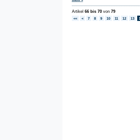
Artikel
66 bis 70
von
79
<<
<
7
8
9
10
11
12
13