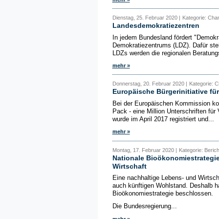
Dienstag, 25. Februar 2020 |
Kategorie: Cha
Landesdemokratiezentren
In jedem Bundesland fördert "Demokrat
Demokratiezentrums (LDZ). Dafür steh
LDZs werden die regionalen Beratungs
mehr »
Donnerstag, 20. Februar 2020 |
Kategorie: 
Europäische Bürgerinitiative fü
Bei der Europäischen Kommission konn
Pack - eine Million Unterschriften für 
wurde im April 2017 registriert und...
mehr »
Montag, 17. Februar 2020 |
Kategorie: Beric
Nationale Bioökonomiestrategie f
Wirtschaft
Eine nachhaltige Lebens- und Wirtsch
auch künftigen Wohlstand. Deshalb h
Bioökonomiestrategie beschlossen.
Die Bundesregierung...
mehr »