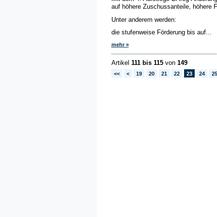
auf höhere Zuschussanteile, höhere F
Unter anderem werden:
die stufenweise Förderung bis auf...
mehr »
Artikel
111 bis 115
von
149
<<
<
19
20
21
22
23
24
2