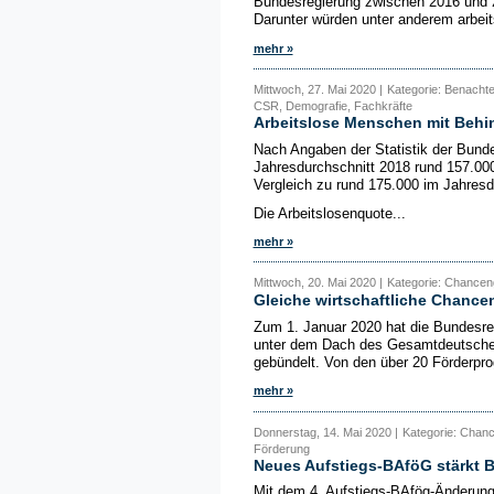
Bundesregierung zwischen 2016 und 
Darunter würden unter anderem arbeitsp
mehr »
Mittwoch, 27. Mai 2020 |
Kategorie: Benachte
CSR, Demografie, Fachkräfte
Arbeitslose Menschen mit Beh
Nach Angaben der Statistik der Bunde
Jahresdurchschnitt 2018 rund 157.00
Vergleich zu rund 175.000 im Jahresd
Die Arbeitslosenquote...
mehr »
Mittwoch, 20. Mai 2020 |
Kategorie: Chanceng
Gleiche wirtschaftliche Chance
Zum 1. Januar 2020 hat die Bundesreg
unter dem Dach des Gesamtdeutschen
gebündelt. Von den über 20 Förderpro
mehr »
Donnerstag, 14. Mai 2020 |
Kategorie: Chanc
Förderung
Neues Aufstiegs-BAföG stärkt B
Mit dem 4. Aufstiegs-BAfög-Änderun