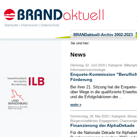
Startseite
|
Impressum
|
Datenschutz
BRANDaktuell-Archiv 2002-2023
Sie sind hier:
News
Dienstag, 02. Juni 2020 |
Kategorie: Bildung/
Informationstechnologie
Enquete-Kommission "Berufliche 
Förderung
Bei ihrer 21. Sitzung hat die Enquete
über Wege in die qualifizierte Erwerb
und die Erfolgsfaktoren der...
mehr »
Donnerstag, 28. Mai 2020 |
Kategorie: Benach
Bürgerschaftliches Engagement, Chancenglei
Finanzierung der AlphaDekade
Für die Nationale Dekade für Alphabe