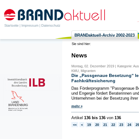
Startseite
|
Impressum
|
Datenschutz
BRANDaktuell-Archiv 2002-2023
Sie sind hier:
News
Montag, 02. Dezember 2019 |
Kategorie: Aus
KMU, Migranten
Die „Passgenaue Besetzung“ lei
Fachkräftesicherung
Das Förderprogramm "Passgenaue Bes
und Engergie fördert Beraterinnen und
Unternehmen bei der Besetzung ihrer 
mehr »
Artikel
136 bis 136
von
136
<<
<
19
20
21
22
23
24
2