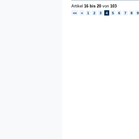
Artikel
16 bis 20
von
103
<<
<
1
2
3
4
5
6
7
8
9