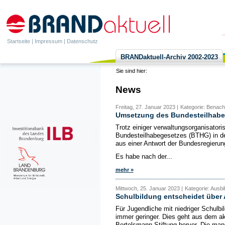
Startseite
|
Impressum
|
Datenschutz
BRANDaktuell-Archiv 2002-2023
Sie sind hier:
News
Freitag, 27. Januar 2023 |
Kategorie: Benacht
Umsetzung des Bundesteilhabe
Trotz einiger verwaltungsorganisator
Bundesteilhabegesetzes (BTHG) in d
aus einer Antwort der Bundesregierun
Es habe nach der...
mehr »
Mittwoch, 25. Januar 2023 |
Kategorie: Ausbi
Schulbildung entscheidet übe
Für Jugendliche mit niedriger Schulb
immer geringer. Dies geht aus dem ak
Bertelsmann Stiftung hervor. Die mang