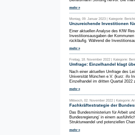
mehr »
Montag, 09. Januar 2023 |
Kategorie: Bericht
Unzureichende Investitionen fü
Einer aktuellen Analyse des KfW Rese
Investitionsausgaben der Kommunen f
rückläufig. Während die Investitionsa
mehr »
Freitag, 18. November 2022 |
Kategorie: Beri
Umfrage: Einzelhandel klagt ü
Nach einer aktuellen Umfrage des Leib
Universität München e.V. (kurz: ifo I
Einzelhandel im dritten Quartal 202
mehr »
Mittwoch, 02. November 2022 |
Kategorie: Ar
Fachkräftestrategie der Bundes
Das Bundesministerium für Arbeit und
Bundesregierung’ in einem ausführlich
Strukturwandel und potenziellen Chan
mehr »