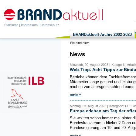
Startseite
|
Impressum
|
Datenschutz
BRANDaktuell-Archiv 2002-2023
Sie sind hier:
News
Mittwoch, 09. August 2023 |
Kategorie: Arbei
Web-Tipp: Acht Tipps zur Bind
Betriebe können dem Fachkräftemange
Mitarbeiter lange gesund und leistun
reichen von altersgemischten Teams 
mehr »
Montag, 07. August 2023 |
Kategorie: EU, Bil
Europa erleben am Tag der off
Sie wollten schon immer mal hinter d
Bundeskanzleramts blicken? Dann nut
Bundesregierung am 19. und 20. August
mehr »