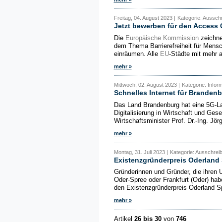
Freitag, 04. August 2023 |
Kategorie: Aussch
Jetzt bewerben für den Access 
Die
Europäische Kommission
zeichne
dem Thema Barrierefreiheit für Mensc
einräumen. Alle
EU
-Städte mit mehr 
mehr »
Mittwoch, 02. August 2023 |
Kategorie: Infor
Schnelles Internet für Branden
Das Land Brandenburg hat eine 5G-Land
Digitalisierung in Wirtschaft und Gese
Wirtschaftsminister Prof. Dr.-Ing. Jör
mehr »
Montag, 31. Juli 2023 |
Kategorie: Ausschrei
Existenzgründerpreis Oderland
Gründerinnen und Gründer, die ihren 
Oder-Spree oder Frankfurt (Oder) ha
den Existenzgründerpreis Oderland S
mehr »
Artikel
26 bis 30
von
746