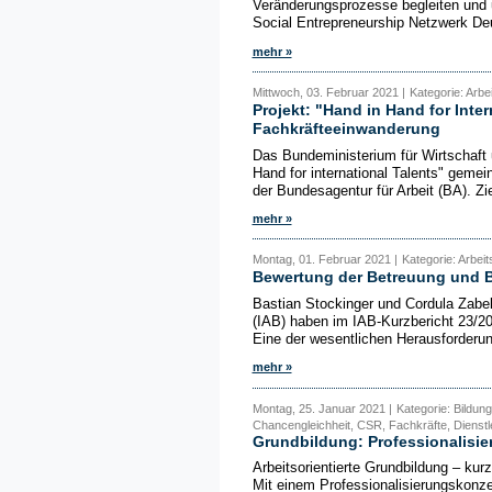
Veränderungsprozesse begleiten und 
Social Entrepreneurship Netzwerk Deu
mehr »
Mittwoch, 03. Februar 2021 |
Kategorie: Arbe
Projekt: "Hand in Hand for Inter
Fachkräfteeinwanderung
Das Bundeministerium für Wirtschaft 
Hand for international Talents" gem
der Bundesagentur für Arbeit (BA). Ziel
mehr »
Montag, 01. Februar 2021 |
Kategorie: Arbei
Bewertung der Betreuung und B
Bastian Stockinger und Cordula Zabel
(IAB) haben im IAB-Kurzbericht 23/20
Eine der wesentlichen Herausforderun
mehr »
Montag, 25. Januar 2021 |
Kategorie: Bildun
Chancengleichheit, CSR, Fachkräfte, Dienstl
Grundbildung: Professionalisie
Arbeitsorientierte Grundbildung – kurz
Mit einem Professionalisierungskonze