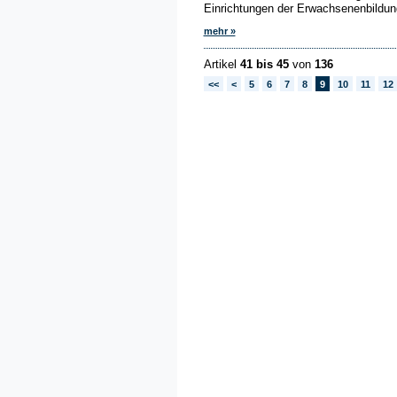
Einrichtungen der Erwachsenenbildun
mehr »
Artikel
41 bis 45
von
136
<<
<
5
6
7
8
9
10
11
12