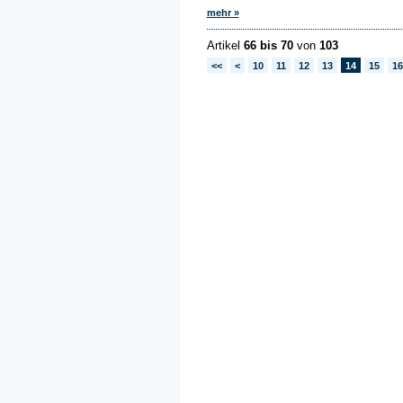
mehr »
Artikel
66 bis 70
von
103
<<
<
10
11
12
13
14
15
16