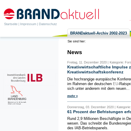
Startseite
|
Impressum
|
Datenschutz
BRANDaktuell-Archiv 2002-2023
Sie sind hier:
News
Freitag, 11. Dezember 2020 |
Kategorie: Fors
Kreativwirtschaftliche Impulse
Kreativwirtschaftskonferenz
Die hochrangige europäische Konferen
im Rahmen der deutschen
EU
-Ratspr
sich unter anderem mit dem neuen...
mehr »
Donnerstag, 03. Dezember 2020 |
Kategorie:
61 Prozent der Befristungen er
Rund 2,9 Millionen Beschäftigte in De
wesen. Das schreibt die Bundesregie
des IAB-Betriebspanels.