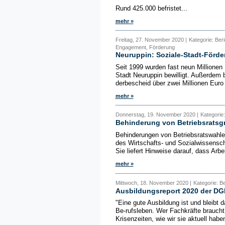
Rund 425.000 befristet...
mehr »
Freitag, 27. November 2020 |
Kategorie: Ber
Engagement, Förderung
Neuruppin: Soziale-Stadt-Förder
Seit 1999 wurden fast neun Millionen 
Stadt Neuruppin bewilligt. Außerdem
derbescheid über zwei Millionen Eur
mehr »
Donnerstag, 19. November 2020 |
Kategorie
Behinderung von Betriebsratsg
Behinderungen von Betriebsratswahlen
des Wirtschafts- und Sozialwissenscha
Sie liefert Hinweise darauf, dass Arbei
mehr »
Mittwoch, 18. November 2020 |
Kategorie: B
Ausbildungsreport 2020 der D
"Eine gute Ausbildung ist und bleibt 
Be-rufsleben. Wer Fachkräfte braucht
Krisenzeiten, wie wir sie aktuell haben