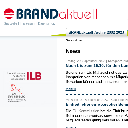
Startseite
|
Impressum
|
Datenschutz
BRANDaktuell-Archiv 2002-2023
Sie sind hier:
News
Freitag, 29. September 2023 |
Kategorie: Ink
Noch bis zum 16.10. für den La
Bereits zum 16. Mal zeichnet das La
Integration von Menschen mit Migrati
Bewerben können sich Initiativen, Inst
mehr »
Mittwoch, 20. September 2023 |
Kategorie: B
Einheitlicher europäischer Beh
Die
EU-Kommission
hat die Einführun
Behindertenausweises sowie eines Pa
Mitgliedstaaten gültig sein sollen. M
mehr »