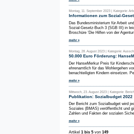
Montag, 11. September 2023 |
Kategorie: Arb
Informationen zum Sozial-Geset
Das Bundesministerium für Arbeit un
Sozial-Gesetz-Buch 3 (SGB III) in lei
Broschüre ‘Die Hilfen von der Agentur f
mehr »
Montag, 28. August 2023 |
Kategorie: Aussch
50.000 Euro Förderung: HanseMe
Der HanseMerkur Preis für Kinderschut
ehrenamtlich für das Wohlergehen von
benachteiligten Kindern einsetzen. Pe
mehr »
Mittwoch, 23. August 2023 |
Kategorie: Beric
Publikation: Sozialbudget 2022
Der Bericht zum Sozialbudget wird je
Soziales (BMAS) veröffentlicht und g
Zahlen und Fakten der sozialen Siche
mehr »
Artikel
1 bis 5
von
149