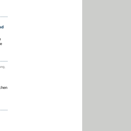
nd
e
ie
ung,
ichen