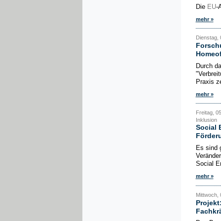
Die
EU
-
mehr »
Dienstag, 
Forschu
Homeof
Durch da
"Verbrei
Praxis ze
mehr »
Freitag, 0
Inklusion
Social
Förder
Es sind 
Veränder
Social E
mehr »
Mittwoch, 
Projekt
Fachkr