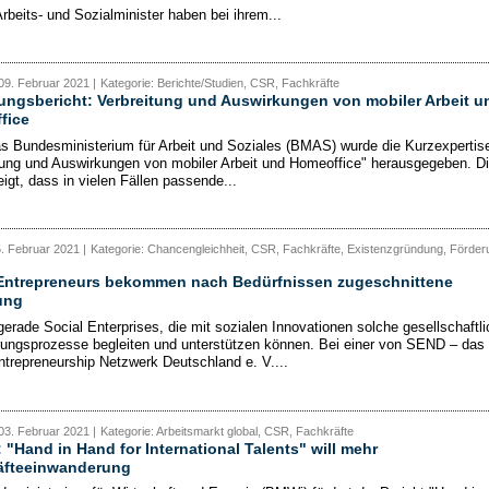
Arbeits- und Sozialminister haben bei ihrem...
09. Februar 2021 |
Kategorie: Berichte/Studien, CSR, Fachkräfte
ngsbericht: Verbreitung und Auswirkungen von mobiler Arbeit u
fice
s Bundesministerium für Arbeit und Soziales (BMAS) wurde die Kurzexpertis
tung und Auswirkungen von mobiler Arbeit und Homeoffice" herausgegeben. D
igt, dass in vielen Fällen passende...
5. Februar 2021 |
Kategorie: Chancengleichheit, CSR, Fachkräfte, Existenzgründung, Förder
 Entrepreneurs bekommen nach Bedürfnissen zugeschnittene
ung
gerade Social Enterprises, die mit sozialen Innovationen solche gesellschaftl
ungsprozesse begleiten und unterstützen können. Bei einer von SEND – das
ntrepreneurship Netzwerk Deutschland e. V....
03. Februar 2021 |
Kategorie: Arbeitsmarkt global, CSR, Fachkräfte
: "Hand in Hand for International Talents" will mehr
äfteeinwanderung