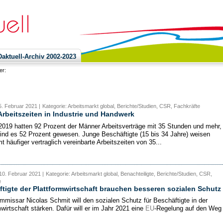
ktuell-Archiv 2002-2023
ier:
. Februar 2021 |
Kategorie: Arbeitsmarkt global, Berichte/Studien, CSR, Fachkräfte
rbeitszeiten in Industrie und Handwerk
2019 hatten 92 Prozent der Männer Arbeitsverträge mit 35 Stunden und mehr, 
ind es 52 Prozent gewesen. Junge Beschäftigte (15 bis 34 Jahre) weisen
 häufiger vertraglich vereinbarte Arbeitszeiten von 35...
10. Februar 2021 |
Kategorie: Arbeitsmarkt global, Benachteiligte, Berichte/Studien, CSR,
e
tigte der Plattformwirtschaft brauchen besseren sozialen Schutz
mmissar Nicolas Schmit will den sozialen Schutz für Beschäftigte in der
wirtschaft stärken. Dafür will er im Jahr 2021 eine
EU
-Regelung auf den Weg