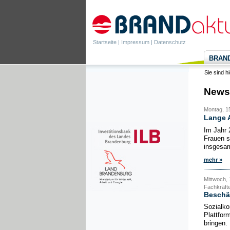
Startseite
|
Impressum
|
Datenschutz
BRANDa
Sie sind h
News
Montag, 15
Lange A
Im Jahr 
Frauen s
insgesamt
mehr »
Mittwoch, 
Fachkräft
Beschäf
Sozialko
Plattform
bringen.