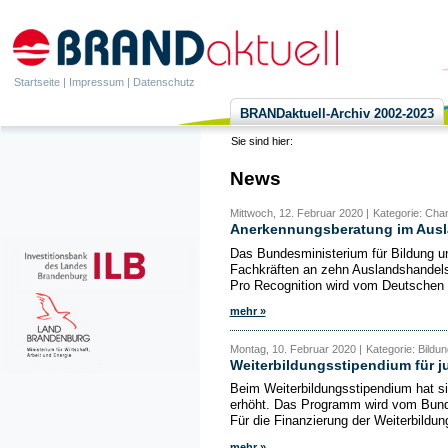
Startseite
|
Impressum
|
Datenschutz
BRANDaktuell-Archiv 2002-2023
Sie sind hier:
News
Mittwoch, 12. Februar 2020 |
Kategorie: Cha
Anerkennungsberatung im Ausl
Das Bundesministerium für Bildung un
Fachkräften an zehn Auslandshandel
Pro Recognition wird vom Deutschen I
mehr »
Montag, 10. Februar 2020 |
Kategorie: Bildu
Weiterbildungsstipendium für ju
Beim Weiterbildungsstipendium hat s
erhöht. Das Programm wird vom Bunde
Für die Finanzierung der Weiterbildun
mehr »