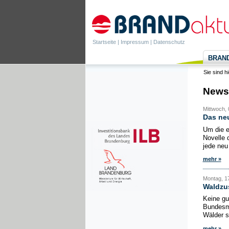
Startseite
|
Impressum
|
Datenschutz
BRANDa
Sie sind h
News
Mittwoch, 
Das ne
Um die e
Novelle 
jede neu
mehr »
Montag, 17
Waldzu
Keine gu
Bundesmi
Wälder s
mehr »