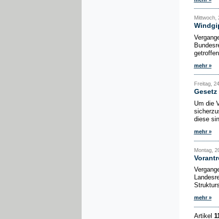
Mittwoch, 
Windgi
Vergange
Bundesre
getroffe
mehr »
Freitag, 2
Gesetz 
Um die V
sicherzu
diese si
mehr »
Montag, 20
Vorantr
Vergange
Landesre
Struktur
mehr »
Artikel
1