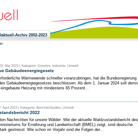
ktuell-Archiv 2002-2023
ier:
03. Mai 2023 |
Kategorie: Gesetze, Industrie, Umwelt
ue Gebäudeenergiegesetz
rforderliche Wärmewende schneller voranzubringen, hat die Bundesregierung 
des Gebäudeenergiegesetzes beschlossen. Ab dem 1. Januar 2024 soll dem
 eingebaute Heizung mit mindestens 65 Prozent...
. April 2023 |
Kategorie: Berichte/Studien, Umwelt
standsbericht 2022
ten Nachrichten für unsere Wälder: Wie der aktuelle Waldzustandsbericht des
nisteriums für Ernährung und Landwirtschaft (BMEL) zeigt, sind deutsche
tark gestresst. Wie schon im Vorjahr sind die Folgen der...