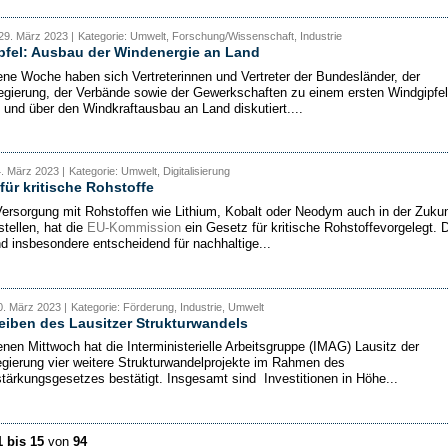
29. März 2023 |
Kategorie: Umwelt, Forschung/Wissenschaft, Industrie
pfel: Ausbau der Windenergie an Land
ne Woche haben sich Vertreterinnen und Vertreter der Bundesländer, der
gierung, der Verbände sowie der Gewerkschaften zu einem ersten Windgipfel
n und über den Windkraftausbau an Land diskutiert....
4. März 2023 |
Kategorie: Umwelt, Digitalisierung
für kritische Rohstoffe
ersorgung mit Rohstoffen wie Lithium, Kobalt oder Neodym auch in der Zukun
stellen, hat die
EU-Kommission
ein Gesetz für kritische Rohstoffevorgelegt. 
nd insbesondere entscheidend für nachhaltige...
. März 2023 |
Kategorie: Förderung, Industrie, Umwelt
eiben des Lausitzer Strukturwandels
nen Mittwoch hat die Interministerielle Arbeitsgruppe (IMAG) Lausitz der
gierung vier weitere Strukturwandelprojekte im Rahmen des
stärkungsgesetzes bestätigt. Insgesamt sind Investitionen in Höhe...
1 bis 15
von
94