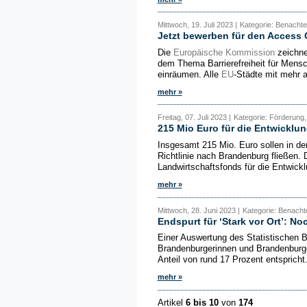
Mittwoch, 19. Juli 2023 |
Kategorie: Benachte
Jetzt bewerben für den Access 
Die
Europäische Kommission
zeichne
dem Thema Barrierefreiheit für Mensc
einräumen. Alle
EU
-Städte mit mehr 
mehr »
Freitag, 07. Juli 2023 |
Kategorie: Förderung,
215 Mio Euro für die Entwicklu
Insgesamt 215 Mio. Euro sollen in d
Richtlinie nach Brandenburg fließen
Landwirtschaftsfonds für die Entwick
mehr »
Mittwoch, 28. Juni 2023 |
Kategorie: Benachte
Endspurt für ‘Stark vor Ort’: No
Einer Auswertung des Statistischen 
Brandenburgerinnen und Brandenburge
Anteil von rund 17 Prozent entspricht.
mehr »
Artikel
6 bis 10
von
174