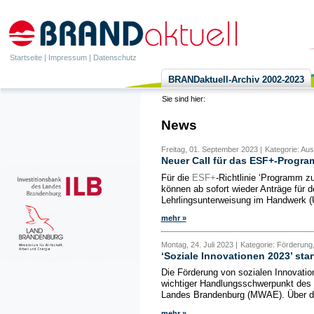
Startseite
|
Impressum
|
Datenschutz
BRANDaktuell-Archiv 2002-2023
Sie sind hier:
News
Freitag, 01. September 2023 |
Kategorie: Aus
Neuer Call für das ESF+-Progr
Für die
ESF+
-Richtlinie ‘Programm z
können ab sofort wieder Anträge für d
Lehrlingsunterweisung im Handwerk (Ü
mehr »
Montag, 24. Juli 2023 |
Kategorie: Förderung,
‘Soziale Innovationen 2023’ sta
Die Förderung von sozialen Innovation
wichtiger Handlungsschwerpunkt des M
Landes Brandenburg (MWAE). Über 
mehr »