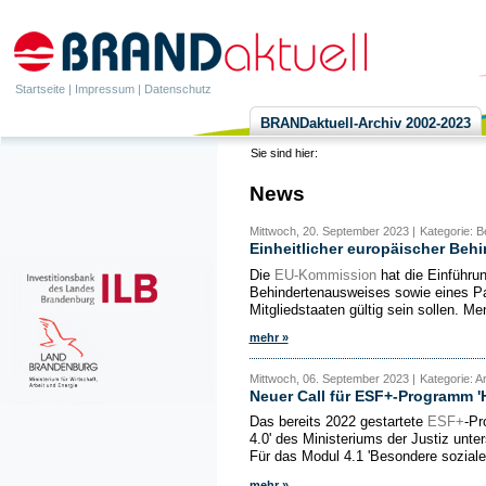
Startseite
|
Impressum
|
Datenschutz
BRANDaktuell-Archiv 2002-2023
Sie sind hier:
News
Mittwoch, 20. September 2023 |
Kategorie: B
Einheitlicher europäischer Beh
Die
EU-Kommission
hat die Einführun
Behindertenausweises sowie eines Pa
Mitgliedstaaten gültig sein sollen. M
mehr »
Mittwoch, 06. September 2023 |
Kategorie: A
Neuer Call für ESF+-Programm 'H
Das bereits 2022 gestartete
ESF+
-Pr
4.0' des Ministeriums der Justiz unte
Für das Modul 4.1 'Besondere sozial
mehr »