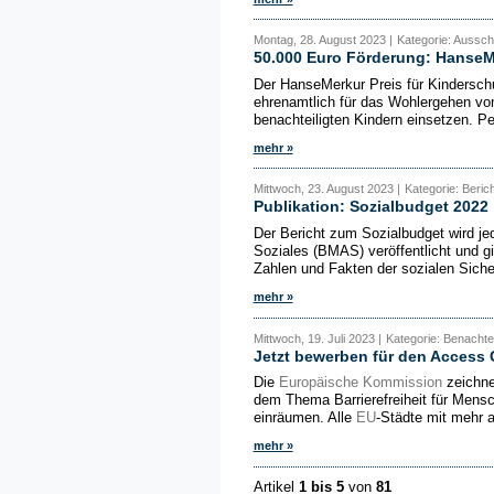
Montag, 28. August 2023 |
Kategorie: Aussch
50.000 Euro Förderung: HanseMe
Der HanseMerkur Preis für Kinderschut
ehrenamtlich für das Wohlergehen von
benachteiligten Kindern einsetzen. Pe
mehr »
Mittwoch, 23. August 2023 |
Kategorie: Beric
Publikation: Sozialbudget 2022
Der Bericht zum Sozialbudget wird je
Soziales (BMAS) veröffentlicht und g
Zahlen und Fakten der sozialen Siche
mehr »
Mittwoch, 19. Juli 2023 |
Kategorie: Benachte
Jetzt bewerben für den Access 
Die
Europäische Kommission
zeichne
dem Thema Barrierefreiheit für Mensc
einräumen. Alle
EU
-Städte mit mehr 
mehr »
Artikel
1 bis 5
von
81