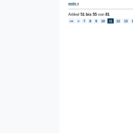
mehr »
Artikel
51 bis 55
von
81
<<
<
7
8
9
10
11
12
13