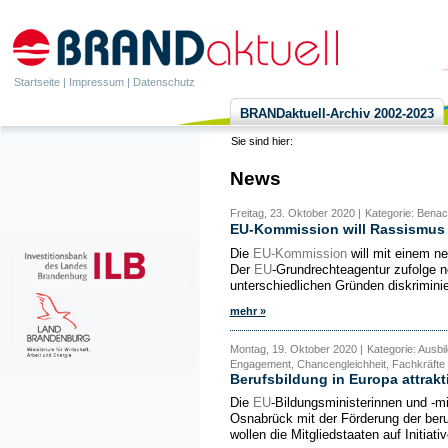
Startseite
|
Impressum
|
Datenschutz
BRANDaktuell-Archiv 2002-2023
Sie sind hier:
News
Freitag, 23. Oktober 2020 |
Kategorie: Benac
EU-Kommission will Rassismus
Die
EU-Kommission
will mit einem n
Der
EU
-Grundrechteagentur zufolge 
unterschiedlichen Gründen diskrimini
mehr »
Montag, 19. Oktober 2020 |
Kategorie: Ausbil
Engagement, Chancengleichheit, Fachkräfte
Berufsbildung in Europa attrakt
Die
EU
-Bildungsministerinnen und -mi
Osnabrück mit der Förderung der beru
wollen die Mitgliedstaaten auf Initiati