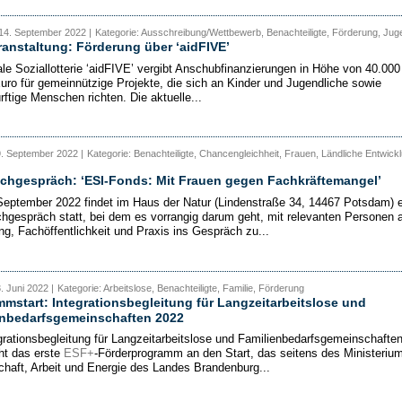
14. September 2022 |
Kategorie: Ausschreibung/Wettbewerb, Benachteiligte, Förderung, Jug
ranstaltung: Förderung über ‘aidFIVE’
tale Soziallotterie ‘aidFIVE’ vergibt Anschubfinanzierungen in Höhe von 40.000
uro für gemeinnützige Projekte, die sich an Kinder und Jugendliche sowie
rftige Menschen richten. Die aktuelle...
9. September 2022 |
Kategorie: Benachteiligte, Chancengleichheit, Frauen, Ländliche Entwickl
chgespräch: ‘ESI-Fonds: Mit Frauen gegen Fachkräftemangel’
eptember 2022 findet im Haus der Natur (Lindenstraße 34, 14467 Potsdam) e
gespräch statt, bei dem es vorrangig darum geht, mit relevanten Personen 
ng, Fachöffentlichkeit und Praxis ins Gespräch zu...
. Juni 2022 |
Kategorie: Arbeitslose, Benachteiligte, Familie, Förderung
mstart: Integrationsbegleitung für Langzeitarbeitslose und
enbedarfsgemeinschaften 2022
egrationsbegleitung für Langzeitarbeitslose und Familienbedarfsgemeinschafte
ht das erste
ESF+
-Förderprogramm an den Start, das seitens des Ministeriu
schaft, Arbeit und Energie des Landes Brandenburg...