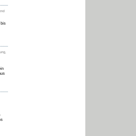
end
 bis
ung,
in
aus
n
ms