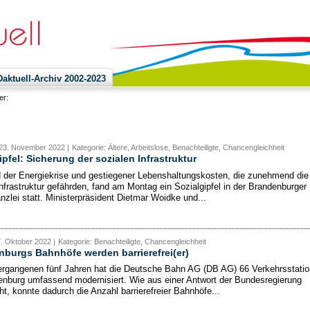
ktuell-Archiv 2002-2023
ier:
 23. November 2022 |
Kategorie: Ältere, Arbeitslose, Benachteiligte, Chancengleichheit
ipfel: Sicherung der sozialen Infrastruktur
 der Energiekrise und gestiegener Lebenshaltungskosten, die zunehmend die
Infrastruktur gefährden, fand am Montag ein Sozialgipfel in der Brandenburger
nzlei statt. Ministerpräsident Dietmar Woidke und...
7. Oktober 2022 |
Kategorie: Benachteiligte, Chancengleichheit
burgs Bahnhöfe werden barrierefrei(er)
ergangenen fünf Jahren hat die Deutsche Bahn AG (DB AG) 66 Verkehrsstati
enburg umfassend modernisiert. Wie aus einer Antwort der Bundesregierung
ht, konnte dadurch die Anzahl barrierefreier Bahnhöfe...