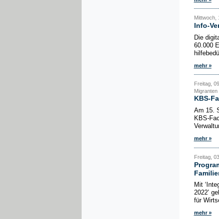
Mittwoch, 
Info-Ve
Die digi
60.000 E
hilfebedü
mehr »
Freitag, 0
Migranten
KBS-Fa
Am 15. S
KBS-Fach
Verwaltu
mehr »
Freitag, 03
Program
Famili
Mit ‘Int
2022’ ge
für Wirt
mehr »