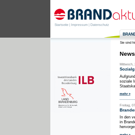
Startseite
|
Impressum
|
Datenschutz
BRANDa
Sie sind h
News
Mittwoch,
Sozialg
Aufgrund
soziale 
Staatska
mehr »
Freitag, 0
Branden
In den v
in Brand
hervorge
mehr »