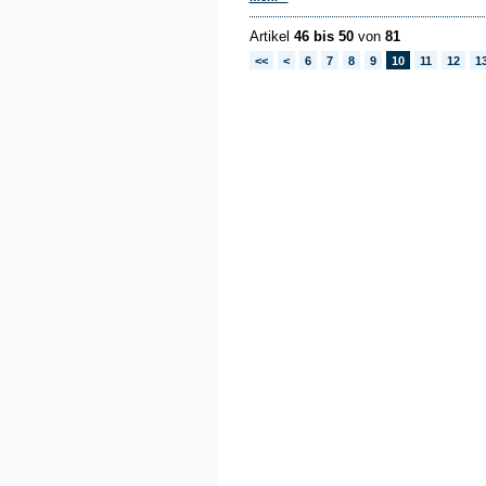
Artikel
46 bis 50
von
81
<<
<
6
7
8
9
10
11
12
1