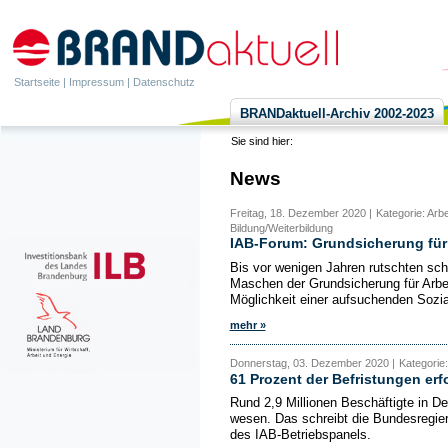
Startseite
|
Impressum
|
Datenschutz
BRANDaktuell-Archiv 2002-2023
Sie sind hier:
News
Freitag, 18. Dezember 2020 |
Kategorie: Arbe
Bildung/Weiterbildung
IAB-Forum: Grundsicherung für
Bis vor wenigen Jahren rutschten schw
Maschen der Grundsicherung für Arbe
Möglichkeit einer aufsuchenden Sozial
mehr »
Donnerstag, 03. Dezember 2020 |
Kategorie:
61 Prozent der Befristungen er
Rund 2,9 Millionen Beschäftigte in De
wesen. Das schreibt die Bundesregie
des IAB-Betriebspanels.