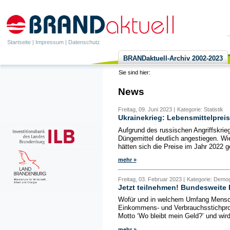
Startseite
|
Impressum
|
Datenschutz
BRANDaktuell-Archiv 2002-2023
Sie sind hier:
News
Freitag, 09. Juni 2023 |
Kategorie: Statistik
Ukrainekrieg: Lebensmittelprei
Aufgrund des russischen Angriffskrieg
Düngemittel deutlich angestiegen. Wi
hätten sich die Preise im Jahr 2022 
mehr »
Freitag, 03. Februar 2023 |
Kategorie: Demogra
Jetzt teilnehmen! Bundesweite
Wofür und in welchem Umfang Mensche
Einkommens- und Verbrauchsstichprob
Motto ‘Wo bleibt mein Geld?’ und wird
mehr »