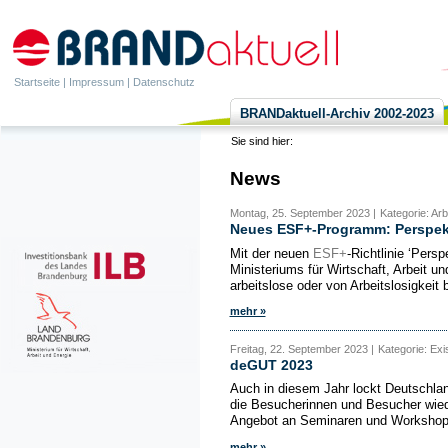
Startseite
|
Impressum
|
Datenschutz
BRANDaktuell-Archiv 2002-2023
Sie sind hier:
News
Montag, 25. September 2023 |
Kategorie: Ar
Neues ESF+-Programm: Perspekti
Mit der neuen
ESF+
-Richtlinie ‘Pers
Ministeriums für Wirtschaft, Arbeit
arbeitslose oder von Arbeitslosigkeit 
mehr »
Freitag, 22. September 2023 |
Kategorie: Ex
deGUT 2023
Auch in diesem Jahr lockt Deutschla
die Besucherinnen und Besucher wied
Angebot an Seminaren und Workshops,
mehr »