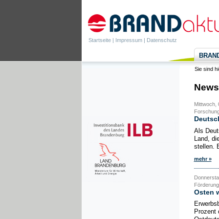
Startseite
|
Impressum
|
Datenschutz
BRANDa
Sie sind h
News
Mittwoch, 
Forschung
Deutsch
Als Deut
Land, di
stellen.
mehr »
Donnerstag
Förderung
Osten w
Erwerbsb
Prozent 