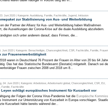
hland waren dabei häufiger in Vollzeit tätig als in...
23. Juni 2020 |
Kategorie: Ausbildung, Familie, Fachkräfte, Jugend, Inklusion
epaket zur Stabilisierung von Aus- und Weiterbildung
zen der Partner der Allianz für Aus- und Weiterbildung haben Maßnahmen
rt, die Auswirkungen der Corona-Krise auf die duale Ausbildung abzufedern.
tändigten sich unter anderem darauf, dass Firmen, die...
. Juni 2020 |
Kategorie: Benachteiligte, Chancengleichheit, CSR, Fachkräfte, Familie, Fraue
ik zur Frauenerwerbstätigkeit
2018 waren in Deutschland 76 Prozent der Frauen im Alter von 20 bis 64 Jahr
ätig. Das hat das Statistische Bundesamt (Destatis) mitgeteilt. Danach sei de
rwerbstätiger Frauen zwischen 2008 und 2018 um 8...
, 04. Juni 2020 |
Kategorie: Arbeitslose, Arbeitsmarkt global, Chancengleichheit, CSR, EU,
 Familie, Fachkräfte
 Leyen schlägt europäisches Instrument für Kurzarbeit vor
ltigung der Folgen der Corona Virus-Pandemie hat die
Europäische Kommiss
s Instrument zur Unterstützung von Kurzarbeit in Europa vorschlagen. Staatli
zte Kurzarbeit hätte bereits während der...