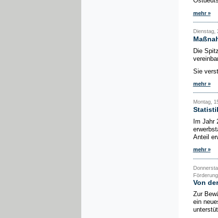
Ostdeutsc
mehr »
Dienstag, 
Maßnahm
Die Spit
vereinba
Sie vers
mehr »
Montag, 15
Statist
Im Jahr 
erwerbst
Anteil e
mehr »
Donnerstag
Förderung,
Von der
Zur Bewä
ein neue
unterstüt