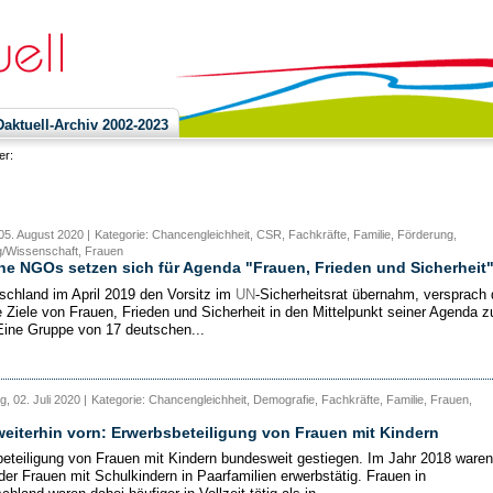
ktuell-Archiv 2002-2023
ier:
05. August 2020 |
Kategorie: Chancengleichheit, CSR, Fachkräfte, Familie, Förderung,
/Wissenschaft, Frauen
e NGOs setzen sich für Agenda "Frauen, Frieden und Sicherheit"
schland im April 2019 den Vorsitz im
UN
-Sicherheitsrat übernahm, versprach
e Ziele von Frauen, Frieden und Sicherheit in den Mittelpunkt seiner Agenda z
 Eine Gruppe von 17 deutschen...
, 02. Juli 2020 |
Kategorie: Chancengleichheit, Demografie, Fachkräfte, Familie, Frauen,
eiterhin vorn: Erwerbsbeteiligung von Frauen mit Kindern
eteiligung von Frauen mit Kindern bundesweit gestiegen. Im Jahr 2018 waren
der Frauen mit Schulkindern in Paarfamilien erwerbstätig. Frauen in