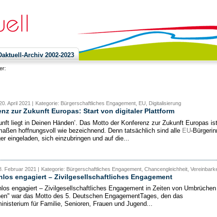
ktuell-Archiv 2002-2023
ier:
0. April 2021 |
Kategorie: Bürgerschaftliches Engagement, EU, Digitalisierung
nz zur Zukunft Europas: Start von digitaler Plattform
unft liegt in Deinen Händen’. Das Motto der Konferenz zur Zukunft Europas is
maßen hoffnungsvoll wie bezeichnend. Denn tatsächlich sind alle
EU
-Bürgeri
er eingeladen, sich einzubringen und auf die...
. Februar 2021 |
Kategorie: Bürgerschaftliches Engagement, Chancengleichheit, Vereinbarke
los engagiert – Zivilgesellschaftliches Engagement
los engagiert – Zivilgesellschaftliches Engagement in Zeiten von Umbrüchen
en" war das Motto des 5. Deutschen EngagementTages, den das
nisterium für Familie, Senioren, Frauen und Jugend...