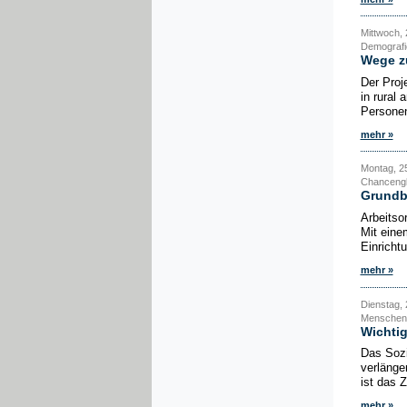
Mittwoch, 
Demografie
Wege zu
Der Proje
in rural
Personen
mehr »
Montag, 25
Chancengle
Grundbi
Arbeitsor
Mit eine
Einricht
mehr »
Dienstag,
Menschen 
Wichtig
Das Sozi
verlänge
ist das Z
mehr »