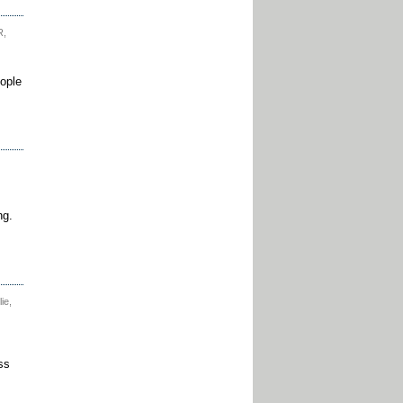
R,
eople
ng.
ie,
ss