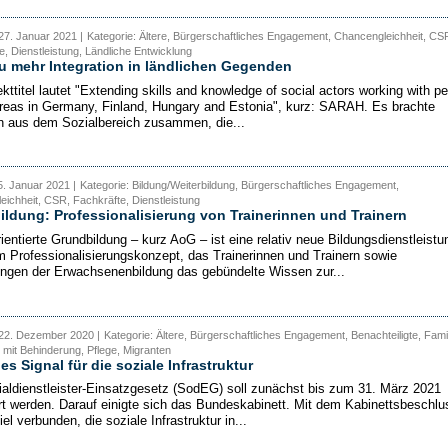
27. Januar 2021 |
Kategorie: Ältere, Bürgerschaftliches Engagement, Chancengleichheit, CS
, Dienstleistung, Ländliche Entwicklung
 mehr Integration in ländlichen Gegenden
kttitel lautet "Extending skills and knowledge of social actors working with p
 areas in Germany, Finland, Hungary and Estonia", kurz: SARAH. Es brachte
 aus dem Sozialbereich zusammen, die...
. Januar 2021 |
Kategorie: Bildung/Weiterbildung, Bürgerschaftliches Engagement,
ichheit, CSR, Fachkräfte, Dienstleistung
ldung: Professionalisierung von Trainerinnen und Trainern
ientierte Grundbildung – kurz AoG – ist eine relativ neue Bildungsdienstleistu
m Professionalisierungskonzept, das Trainerinnen und Trainern sowie
ungen der Erwachsenenbildung das gebündelte Wissen zur...
 22. Dezember 2020 |
Kategorie: Ältere, Bürgerschaftliches Engagement, Benachteiligte, Famil
mit Behinderung, Pflege, Migranten
es Signal für die soziale Infrastruktur
aldienstleister-Einsatzgesetz (SodEG) soll zunächst bis zum 31. März 2021
rt werden. Darauf einigte sich das Bundeskabinett. Mit dem Kabinettsbeschlu
iel verbunden, die soziale Infrastruktur in...