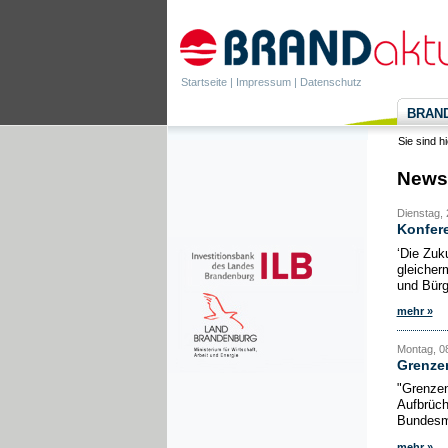
Startseite
|
Impressum
|
Datenschutz
BRANDa
Sie sind h
News
Dienstag, 2
Konfere
‘Die Zuk
gleicher
und Bürg
mehr »
Montag, 08
Grenzen
"Grenzen
Aufbrüch
Bundesmi
mehr »