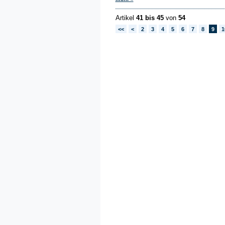
Artikel
41 bis 45
von
54
<<
<
2
3
4
5
6
7
8
9
1