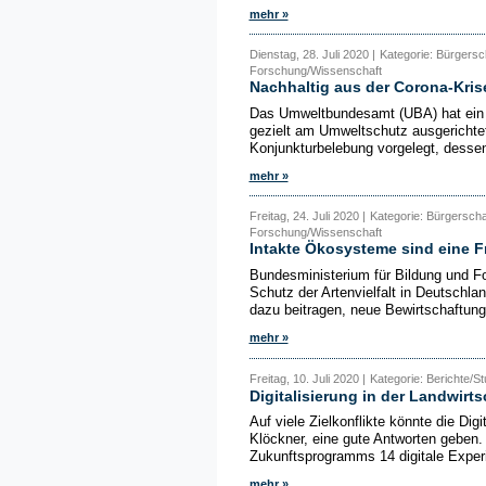
mehr »
Dienstag, 28. Juli 2020 |
Kategorie: Bürgersc
Forschung/Wissenschaft
Nachhaltig aus der Corona-Kris
Das Umweltbundesamt (UBA) hat ein K
gezielt am Umweltschutz ausgerichte
Konjunkturbelebung vorgelegt, dessen
mehr »
Freitag, 24. Juli 2020 |
Kategorie: Bürgersch
Forschung/Wissenschaft
Intakte Ökosysteme sind eine F
Bundesministerium für Bildung und F
Schutz der Artenvielfalt in Deutschla
dazu beitragen, neue Bewirtschaftun
mehr »
Freitag, 10. Juli 2020 |
Kategorie: Berichte/S
Digitalisierung in der Landwirts
Auf viele Zielkonflikte könnte die Digi
Klöckner, eine gute Antworten geben
Zukunftsprogramms 14 digitale Experim
mehr »