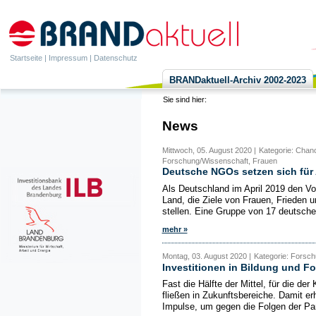
Startseite
|
Impressum
|
Datenschutz
BRANDaktuell-Archiv 2002-2023
Sie sind hier:
News
Mittwoch, 05. August 2020 |
Kategorie: Chanc
Forschung/Wissenschaft, Frauen
Deutsche NGOs setzen sich für 
Als Deutschland im April 2019 den Vo
Land, die Ziele von Frauen, Frieden u
stellen. Eine Gruppe von 17 deutsche
mehr »
Montag, 03. August 2020 |
Kategorie: Forsch
Investitionen in Bildung und F
Fast die Hälfte der Mittel, für die de
fließen in Zukunftsbereiche. Damit er
Impulse, um gegen die Folgen der Pa