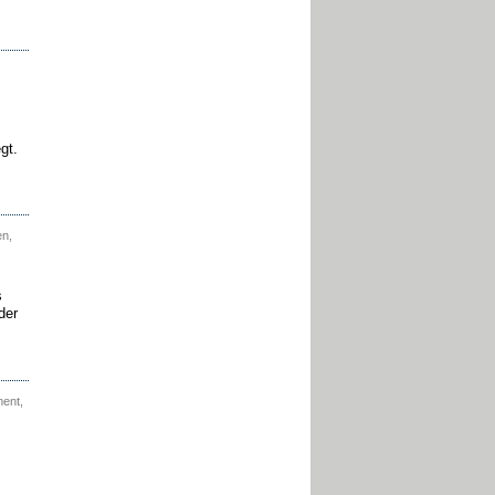
gt.
en,
s
der
ent,