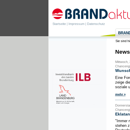
Startseite
|
Impressum
|
Datenschutz
BRANDa
Sie sind h
News
Mittwoch, 
Chancengl
Wunsch
Eine For
zeige di
soziale 
mehr »
Donnerstag
Chancengle
Eklata
"Immer 
stehen z