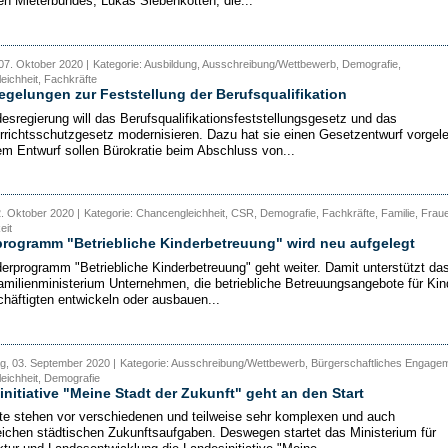
n Mieterbundes, Lukas Siebenkotten, die...
07. Oktober 2020 |
Kategorie: Ausbildung, Ausschreibung/Wettbewerb, Demografie,
ichheit, Fachkräfte
gelungen zur Feststellung der Berufsqualifikation
esregierung will das Berufsqualifikationsfeststellungsgesetz und das
rrichtsschutzgesetz modernisieren. Dazu hat sie einen Gesetzentwurf vorgele
em Entwurf sollen Bürokratie beim Abschluss von...
2. Oktober 2020 |
Kategorie: Chancengleichheit, CSR, Demografie, Fachkräfte, Familie, Frau
eit
rogramm "Betriebliche Kinderbetreuung" wird neu aufgelegt
erprogramm "Betriebliche Kinderbetreuung" geht weiter. Damit unterstützt da
milienministerium Unternehmen, die betriebliche Betreuungsangebote für Kin
häftigten entwickeln oder ausbauen...
g, 03. September 2020 |
Kategorie: Ausschreibung/Wettbewerb, Bürgerschaftliches Engagem
eichheit, Demografie
nitiative "Meine Stadt der Zukunft" geht an den Start
te stehen vor verschiedenen und teilweise sehr komplexen und auch
reichen städtischen Zukunftsaufgaben. Deswegen startet das Ministerium für