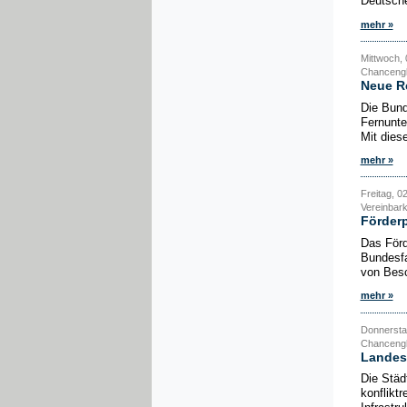
Deutsche
mehr »
Mittwoch, 
Chancengle
Neue Re
Die Bund
Fernunte
Mit dies
mehr »
Freitag, 0
Vereinbark
Förderp
Das Förd
Bundesfa
von Besc
mehr »
Donnersta
Chancengl
Landesi
Die Städ
konflikt