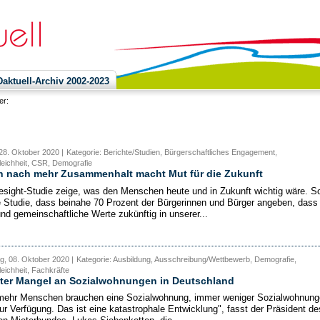
ktuell-Archiv 2002-2023
ier:
28. Oktober 2020 |
Kategorie: Berichte/Studien, Bürgerschaftliches Engagement,
eichheit, CSR, Demografie
 nach mehr Zusammenhalt macht Mut für die Zukunft
esight-Studie zeige, was den Menschen heute und in Zukunft wichtig wäre. S
e Studie, dass beinahe 70 Prozent der Bürgerinnen und Bürger angeben, dass
und gemeinschaftliche Werte zukünftig in unserer...
, 08. Oktober 2020 |
Kategorie: Ausbildung, Ausschreibung/Wettbewerb, Demografie,
ichheit, Fachkräfte
nter Mangel an Sozialwohnungen in Deutschland
mehr Menschen brauchen eine Sozialwohnung, immer weniger Sozialwohnung
ur Verfügung. Das ist eine katastrophale Entwicklung", fasst der Präsident de