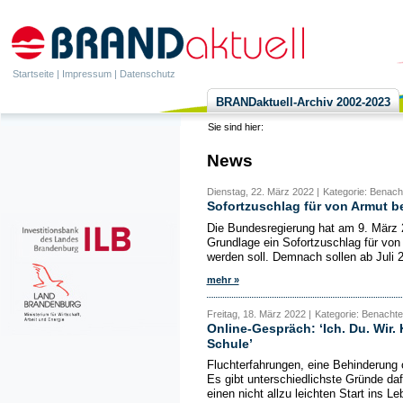
Startseite
|
Impressum
|
Datenschutz
BRANDaktuell-Archiv 2002-2023
Sie sind hier:
News
Dienstag, 22. März 2022 |
Kategorie: Benacht
Sofortzuschlag für von Armut b
Die Bundesregierung hat am 9. März 
Grundlage ein Sofortzuschlag für von
werden soll. Demnach sollen ab Juli 
mehr »
Freitag, 18. März 2022 |
Kategorie: Benachtei
Online-Gespräch: ‘Ich. Du. Wir. 
Schule’
Fluchterfahrungen, eine Behinderung o
Es gibt unterschiedlichste Gründe daf
einen nicht allzu leichten Start ins Le