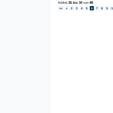
Artikel
26 bis 30
von
88
<<
<
2
3
4
5
6
7
8
9
1