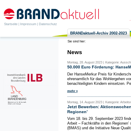
Startseite
|
Impressum
|
Datenschutz
BRANDaktuell-Archiv 2002-2023
Sie sind hier:
News
Montag, 28. August 2023 |
Kategorie: Aussch
50.000 Euro Förderung: HanseMe
Der HanseMerkur Preis für Kinderschut
ehrenamtlich für das Wohlergehen von
benachteiligten Kindern einsetzen. Pe
mehr »
Montag, 14. August 2023 |
Kategorie: Arbeit
Jetzt Bewerben: Aktionswochen 
Regionen’
Vom 18. bis 29. September 2023 find
Arbeit – Fachkräfte in den Regionen’ 
(BMAS) und die Initiative Neue Qualitä