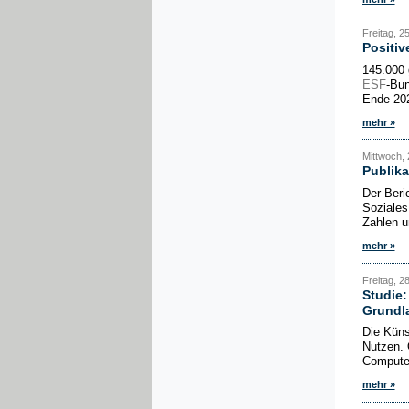
Freitag, 2
Positiv
145.000 
ESF
-Bun
Ende 202
mehr »
Mittwoch, 
Publika
Der Beri
Soziales
Zahlen u
mehr »
Freitag, 28
Studie
Grundl
Die Küns
Nutzen. 
Computer
mehr »