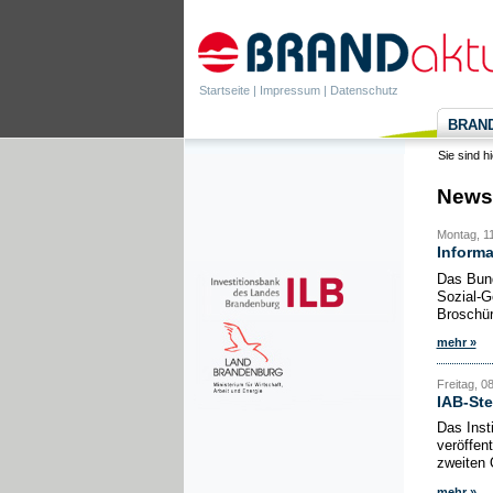
Startseite
|
Impressum
|
Datenschutz
BRANDa
Sie sind h
News
Montag, 1
Informa
Das Bund
Sozial-G
Broschüre
mehr »
Freitag, 0
IAB-Ste
Das Inst
veröffen
zweiten 
mehr »