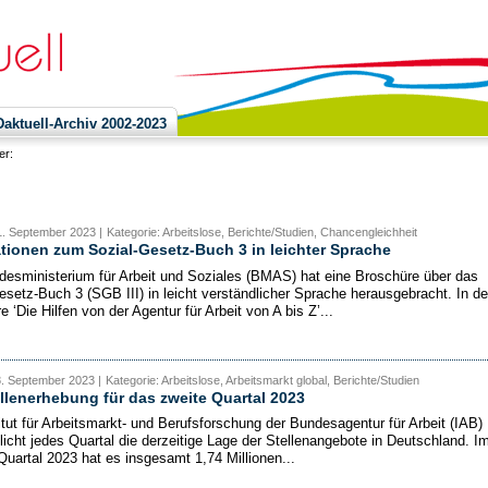
ktuell-Archiv 2002-2023
ier:
1. September 2023 |
Kategorie: Arbeitslose, Berichte/Studien, Chancengleichheit
tionen zum Sozial-Gesetz-Buch 3 in leichter Sprache
esministerium für Arbeit und Soziales (BMAS) hat eine Broschüre über das
esetz-Buch 3 (SGB III) in leicht verständlicher Sprache herausgebracht. In de
 ‘Die Hilfen von der Agentur für Arbeit von A bis Z’...
8. September 2023 |
Kategorie: Arbeitslose, Arbeitsmarkt global, Berichte/Studien
llenerhebung für das zweite Quartal 2023
itut für Arbeitsmarkt- und Berufsforschung der Bundesagentur für Arbeit (IAB)
tlicht jedes Quartal die derzeitige Lage der Stellenangebote in Deutschland. I
Quartal 2023 hat es insgesamt 1,74 Millionen...