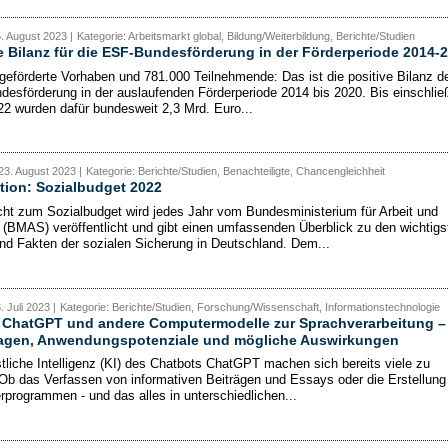
5. August 2023 |
Kategorie: Arbeitsmarkt global, Bildung/Weiterbildung, Berichte/Studien
e Bilanz für die ESF-Bundesförderung in der Förderperiode 2014-
geförderte Vorhaben und 781.000 Teilnehmende: Das ist die positive Bilanz d
desförderung in der auslaufenden Förderperiode 2014 bis 2020. Bis einschließ
2 wurden dafür bundesweit 2,3 Mrd. Euro...
23. August 2023 |
Kategorie: Berichte/Studien, Benachteiligte, Chancengleichheit
tion: Sozialbudget 2022
cht zum Sozialbudget wird jedes Jahr vom Bundesministerium für Arbeit und
 (BMAS) veröffentlicht und gibt einen umfassenden Überblick zu den wichtigs
nd Fakten der sozialen Sicherung in Deutschland. Dem...
. Juli 2023 |
Kategorie: Berichte/Studien, Forschung/Wissenschaft, Informationstechnologie
: ChatGPT und andere Computermodelle zur Sprachverarbeitung –
agen, Anwendungspotenziale und mögliche Auswirkungen
tliche Intelligenz (KI) des Chatbots ChatGPT machen sich bereits viele zu
Ob das Verfassen von informativen Beiträgen und Essays oder die Erstellung
programmen - und das alles in unterschiedlichen...