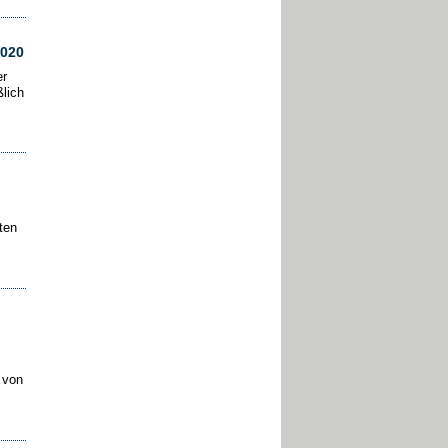
2020
er
lich
ten
 von