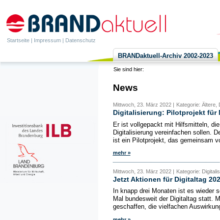
Startseite
|
Impressum
|
Datenschutz
BRANDaktuell-Archiv 2002-2023
Sie sind hier:
News
Mittwoch, 23. März 2022 |
Kategorie: Ältere, 
Digitalisierung: Pilotprojekt fü
Er ist vollgepackt mit Hilfsmitteln, 
Digitalisierung vereinfachen sollen. De
ist ein Pilotprojekt, das gemeinsam 
mehr »
Mittwoch, 23. März 2022 |
Kategorie: Digital
Jetzt Aktionen für Digitaltag 2
In knapp drei Monaten ist es wieder s
Mal bundesweit der Digitaltag statt. 
geschaffen, die vielfachen Auswirkung
mehr »