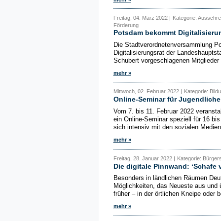
Freitag, 04. März 2022 |
Kategorie: Ausschre
Förderung
Potsdam bekommt Digitalisieru
Die Stadtverordnetenversammlung Pot
Digitalisierungsrat der Landeshauptst
Schubert vorgeschlagenen Mitglieder b
mehr »
Mittwoch, 02. Februar 2022 |
Kategorie: Bild
Online-Seminar für Jugendliche
Vom 7. bis 11. Februar 2022 veranstal
ein Online-Seminar speziell für 16 b
sich intensiv mit den sozialen Medien.
mehr »
Freitag, 28. Januar 2022 |
Kategorie: Bürgers
Die digitale Pinnwand: ‘Schafe 
Besonders in ländlichen Räumen Deut
Möglichkeiten, das Neueste aus und ü
früher – in der örtlichen Kneipe oder b
mehr »