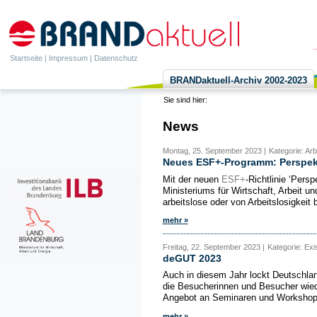
Startseite
|
Impressum
|
Datenschutz
BRANDaktuell-Archiv 2002-2023
Sie sind hier:
News
Montag, 25. September 2023 |
Kategorie: Ar
Neues ESF+-Programm: Perspekti
Mit der neuen
ESF+
-Richtlinie ‘Pers
Ministeriums für Wirtschaft, Arbeit
arbeitslose oder von Arbeitslosigkeit 
mehr »
Freitag, 22. September 2023 |
Kategorie: Ex
deGUT 2023
Auch in diesem Jahr lockt Deutschla
die Besucherinnen und Besucher wied
Angebot an Seminaren und Workshops,
mehr »