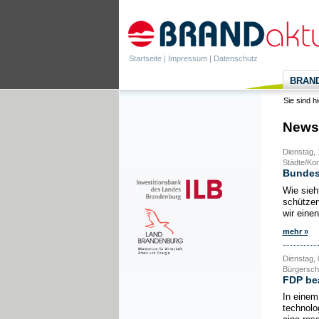
Startseite
|
Impressum
|
Datenschutz
BRANDa
Sie sind h
News
Dienstag, 
Städte/K
Bundesr
Wie sieh
schützen
wir eine
mehr »
Dienstag, 
Bürgersch
FDP bea
In einem
technolo