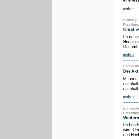
eine ress
mehr »
Dienstag, 
Forschung/
Kreativ
Im denk
Hennigsd
Gesamtba
mehr »
Donnerstag
Der Akt
Mit eine
nachhalt
nachhalt
mehr »
Donnerstag
Forschung
Weiterb
Im Lande
wird. Um
und Hoc