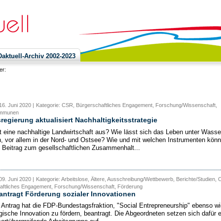
ktuell-Archiv 2002-2023
ier:
16. Juni 2020 |
Kategorie: CSR, Bürgerschaftliches Engagement, Forschung/Wissenschaft,
ommunen
egierung aktualisiert Nachhaltigkeitsstrategie
t eine nachhaltige Landwirtschaft aus? Wie lässt sich das Leben unter Wasse
, vor allem in der Nord- und Ostsee? Wie und mit welchen Instrumenten kön
n Beitrag zum gesellschaftlichen Zusammenhalt...
09. Juni 2020 |
Kategorie: Arbeitslose, Ältere, Ausschreibung/Wettbewerb, Berichte/Studien, 
aftliches Engagement, Forschung/Wissenschaft, Förderung
ntragt Förderung sozialer Innovationen
 Antrag hat die FDP-Bundestagsfraktion, "Social Entrepreneurship" ebenso wi
gische Innovation zu fördern, beantragt. Die Abgeordneten setzen sich dafür e