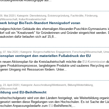
ortübergreifende Arbeitsgruppe auf...
26. Mai 2020 |
Kategorie: Dienstleistung, Existenzgründung, Fachkräfte, Förderung,
Wissenschaft, Kultur/Kreativwirtschaft
werk bringt BioTech-Standort Hennigsdorf voran
malgeschützten Gebäude des ehemaligen Alexander-Puschkin-Gymnasiums i
orf soll ein "Kreativwerk" für Gründerinnen und Gründer eingerichtet werden. 
ukosten dafür belaufen sich auf 15,8...
, 07. Mai 2020 |
Kategorie: Bürgerschaftliches Engagement, Forschung/Wissenschaft, Umw
ionsplan verringert den materiellen Fußabdruck der EU
m neuen Aktionsplan für die Kreislaufwirtschaft möchte die
EU-Kommission
du
igere Produktionsprozesse, langlebigere Produkte und sauberes Recycling ei
igeren Umgang mit Ressourcen fördern. Unter...
, 23. April 2020 |
Kategorie: Ausschreibung/Wettbewerb, Bildung/Weiterbildung,
/Wissenschaft
ildung und EU-Beihilferecht
shochschulgesetz wird von den Ländern festgelegt, wie Weiterbildung organis
gesetzt werden diese Regelungen von den Hochschulen. Es ist Sache der Lä
hschulen Anpassungsbedarfe zum
EU
-Beihilferecht,...