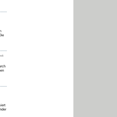
n
Die
elt
rch
nen
iert
nder