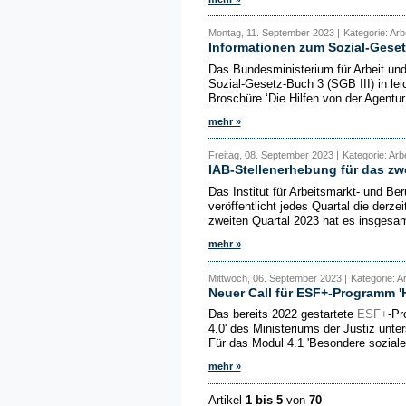
Montag, 11. September 2023 |
Kategorie: Arb
Informationen zum Sozial-Geset
Das Bundesministerium für Arbeit un
Sozial-Gesetz-Buch 3 (SGB III) in lei
Broschüre ‘Die Hilfen von der Agentur f
mehr »
Freitag, 08. September 2023 |
Kategorie: Arb
IAB-Stellenerhebung für das zwe
Das Institut für Arbeitsmarkt- und Be
veröffentlicht jedes Quartal die derz
zweiten Quartal 2023 hat es insgesamt
mehr »
Mittwoch, 06. September 2023 |
Kategorie: A
Neuer Call für ESF+-Programm 'H
Das bereits 2022 gestartete
ESF+
-Pr
4.0' des Ministeriums der Justiz unte
Für das Modul 4.1 'Besondere sozial
mehr »
Artikel
1 bis 5
von
70