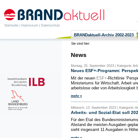
Startseite
|
Impressum
|
Datenschutz
BRANDaktuell-Archiv 2002-2023
Sie sind hier:
News
Montag, 25. September 2023 |
Kategorie: Ar
Neues ESF+-Programm: Perspekti
Mit der neuen
ESF+
-Richtlinie ‘Pers
Ministeriums für Wirtschaft, Arbeit
arbeitslose oder von Arbeitslosigkeit 
mehr »
Mittwoch, 13. September 2023 |
Kategorie: A
Arbeits- und Sozial-Etat soll 2
Für den Etat des Bundesministeriums 
Abstand die meisten Ausgaben geplan
sieht insgesamt 11 Ausgaben in Höhe 
mehr »