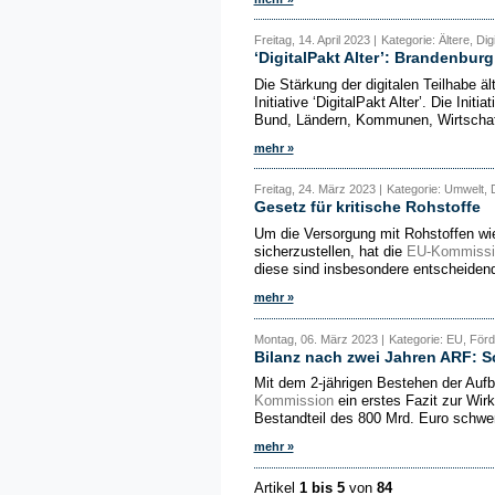
Freitag, 14. April 2023 |
Kategorie: Ältere, Digi
‘DigitalPakt Alter’: Brandenburg
Die Stärkung der digitalen Teilhabe ä
Initiative ‘DigitalPakt Alter’. Die Init
Bund, Ländern, Kommunen, Wirtschaft
mehr »
Freitag, 24. März 2023 |
Kategorie: Umwelt, D
Gesetz für kritische Rohstoffe
Um die Versorgung mit Rohstoffen wi
sicherzustellen, hat die
EU-Kommissi
diese sind insbesondere entscheidend 
mehr »
Montag, 06. März 2023 |
Kategorie: EU, Förd
Bilanz nach zwei Jahren ARF: S
Mit dem 2-jährigen Bestehen der Aufba
Kommission
ein erstes Fazit zur Wir
Bestandteil des 800 Mrd. Euro schwe
mehr »
Artikel
1 bis 5
von
84