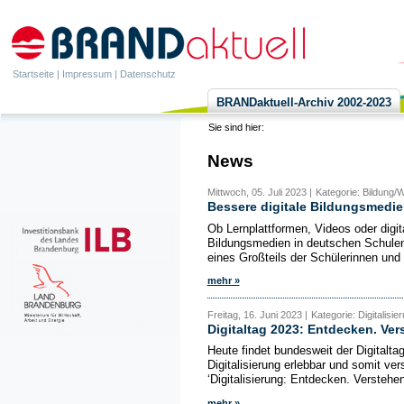
Startseite
|
Impressum
|
Datenschutz
BRANDaktuell-Archiv 2002-2023
Sie sind hier:
News
Mittwoch, 05. Juli 2023 |
Kategorie: Bildung/We
Bessere digitale Bildungsmedie
Ob Lernplattformen, Videos oder digi
Bildungsmedien in deutschen Schulen
eines Großteils der Schülerinnen und 
mehr »
Freitag, 16. Juni 2023 |
Kategorie: Digitalisie
Digitaltag 2023: Entdecken. Ver
Heute findet bundesweit der Digitaltag 
Digitalisierung erlebbar und somit v
‘Digitalisierung: Entdecken. Verstehen
mehr »