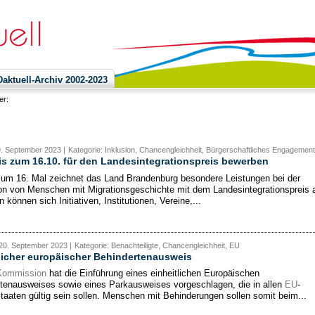
ktuell-Archiv 2002-2023
ier:
9. September 2023 |
Kategorie: Inklusion, Chancengleichheit, Bürgerschaftliches Engagement
s zum 16.10. für den Landesintegrationspreis bewerben
zum 16. Mal zeichnet das Land Brandenburg besondere Leistungen bei der
ion von Menschen mit Migrationsgeschichte mit dem Landesintegrationspreis 
können sich Initiativen, Institutionen, Vereine,...
20. September 2023 |
Kategorie: Benachteiligte, Chancengleichheit, EU
licher europäischer Behindertenausweis
Kommission
hat die Einführung eines einheitlichen Europäischen
tenausweises sowie eines Parkausweises vorgeschlagen, die in allen
EU
-
staaten gültig sein sollen. Menschen mit Behinderungen sollen somit beim...