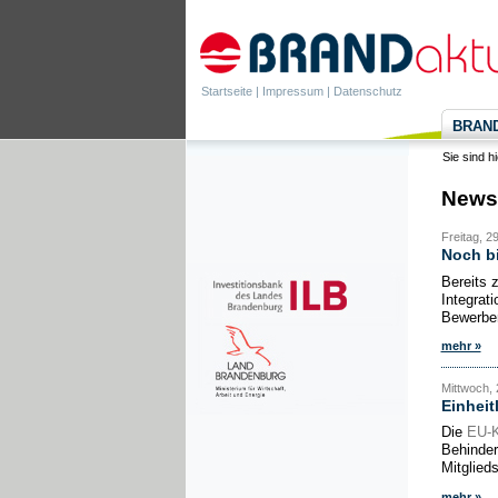
Startseite
|
Impressum
|
Datenschutz
BRANDa
Sie sind h
News
Freitag, 2
Noch bi
Bereits 
Integrat
Bewerben 
mehr »
Mittwoch, 
Einheit
Die
EU-
Behinder
Mitglied
mehr »