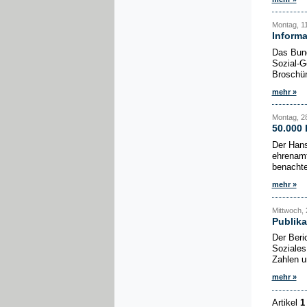
Montag, 1
Informa
Das Bund
Sozial-G
Broschüre
mehr »
Montag, 28
50.000 
Der Hans
ehrenamt
benachte
mehr »
Mittwoch, 
Publika
Der Beri
Soziales
Zahlen u
mehr »
Artikel
1