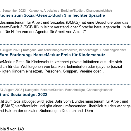
1. September 2023 |
Kategorie: Arbeitslose, Berichte/Studien, Chancengleichheit
tionen zum Sozial-Gesetz-Buch 3 in leichter Sprache
esministerium für Arbeit und Soziales (BMAS) hat eine Broschüre über das
esetz-Buch 3 (SGB III) in leicht verständlicher Sprache herausgebracht. In de
 ‘Die Hilfen von der Agentur für Arbeit von A bis Z’...
. August 2023 |
Kategorie: Ausschreibung/Wettbewerb, Benachteiligte, Chancengleichheit
Euro Förderung: HanseMerkur Preis für Kinderschutz
eMerkur Preis für Kinderschutz zeichnet private Initiativen aus, die sich
lich für das Wohlergehen von kranken, behinderten oder (psycho-)sozial
iligten Kindern einsetzen. Personen, Gruppen, Vereine oder...
23. August 2023 |
Kategorie: Berichte/Studien, Benachteiligte, Chancengleichheit
tion: Sozialbudget 2022
cht zum Sozialbudget wird jedes Jahr vom Bundesministerium für Arbeit und
 (BMAS) veröffentlicht und gibt einen umfassenden Überblick zu den wichtigs
nd Fakten der sozialen Sicherung in Deutschland. Dem...
 bis 5
von
149